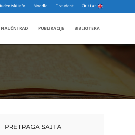
tudentski info
Moodle
E student
Ćir /
Lat
NAUČNI RAD
PUBLIKACIJE
BIBLIOTEKA
PRETRAGA SAJTA