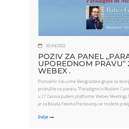
20/04/2022
POZIV ZA PANEL ,,P
UPOREDNOM PRAVU” 25
WEBEX .
Pozivamo Vas u ime Beogradske grupe za teori
pridružite na panelu “Paradigms in Modern Compa
u 17 časova putem platforme Webex Meetings.T
je za Balaša Feketa.Predavanju se možete priklj
Dalje