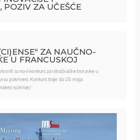
, POZIV ZA UČEŠĆE
(CI)ENSE“ ZA NAUČNO-
KE U FRANCUSKOJ
otvorili su novi konkurs za istraživačke boravke u
vi su pokriveni. Konkurs traje do 20. maja
-makes-sciense/