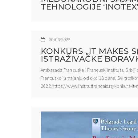
TEHNOLOGIJE ‘INOTEX’
20/04/2022
KONKURS „IT MAKES S
ISTRAŽIVAČKE BORAV
Ambasada Francuske i Francuski institut u Srbiji 
Francuskoj u trajanju od oko 18 dana. Svi troško
2022.https://www.institutfrancais.rs/konkurs-it