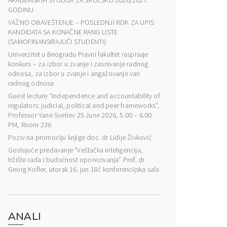
AKADEMSKIH STUDIJA ZA ŠKOLSKU 2026/2027.
GODINU
VAŽNO OBAVEŠTENJE – POSLEDNJI ROK ZA UPIS
KANDIDATA SA KONAČNE RANG LISTE
(SAMOFINANSIRAJUĆI STUDENTI)
Univerzitet u Beogradu Pravni fakultet raspisuje
konkurs – za izbor u zvanje i zasnivanje radnog
odnosa, za izbor u zvanje i angažovanje van
radnog odnosa
Guest lecture “Independence and accountability of
regulators: judicial, political and peer frameworks”,
Professor Yane Svetiev 25 June 2026, 5.00 – 6.00
PM, Room 236
Poziv na promociju knjige doc. dr Lidije Živković
Gostujuće predavanje “Veštačka inteligencija,
tržište rada i budućnost oporezivanja” Prof. dr
Georg Kofler, utorak 16. jun 18č konferencijska sala
ANALI