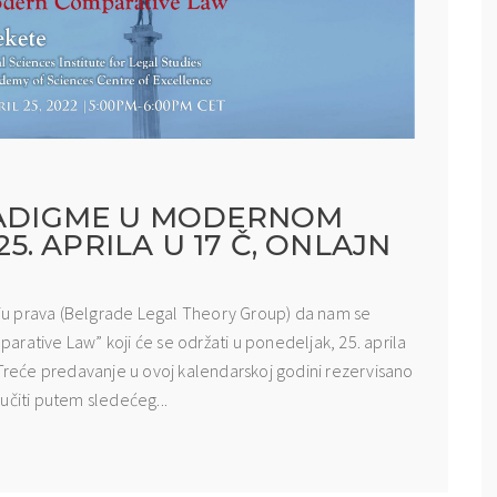
ARADIGME U MODERNOM
. APRILA U 17 Č, ONLAJN
ju prava (Belgrade Legal Theory Group) da nam se
rative Law” koji će se održati u ponedeljak, 25. aprila
reće predavanje u ovoj kalendarskoj godini rezervisano
učiti putem sledećeg...