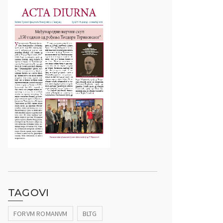
TAGOVI
FORVM ROMANVM
BLTG