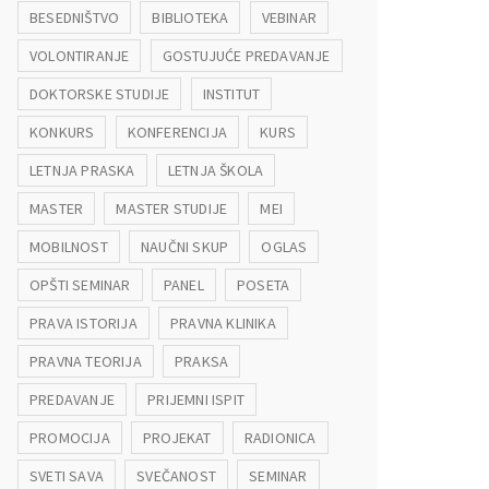
BESEDNIŠTVO
BIBLIOTEKA
VEBINAR
VOLONTIRANJE
GOSTUJUĆE PREDAVANJE
DOKTORSKE STUDIJE
INSTITUT
KONKURS
KONFERENCIJA
KURS
LETNJA PRASKA
LETNJA ŠKOLA
MASTER
MASTER STUDIJE
MEI
MOBILNOST
NAUČNI SKUP
OGLAS
OPŠTI SEMINAR
PANEL
POSETA
PRAVA ISTORIJA
PRAVNA KLINIKA
PRAVNA TEORIJA
PRAKSA
PREDAVANJE
PRIJEMNI ISPIT
PROMOCIJA
PROJEKAT
RADIONICA
SVETI SAVA
SVEČANOST
SEMINAR