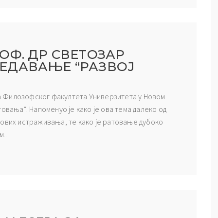
ОФ. ДР СВЕТОЗАР
ЕДАВАЊЕ “РАЗВОЈ
 са Филозофског факултета Универзитета у Новом
овања“. Напоменуо је како је ова тема далеко од
нових истраживања, те како је ратовање дубоко
...