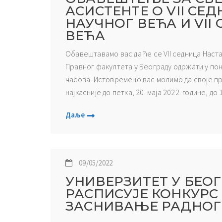
АСИСТЕНТЕ О VII СЕ
НАУЧНОГ ВЕЋА И VII
ВЕЋА
Обавештавамо вас да ће се VII седница Наста
Правног факултета у Београду одржати у поне
часова. Истовремено вас молимо да своје пр
најкасније до петка, 20. маја 2022. године, до 1
Даље
09/05/2022
УНИВЕРЗИТЕТ У БЕО
РАСПИСУЈЕ КОНКУРС 
ЗАСНИВАЊЕ РАДНОГ