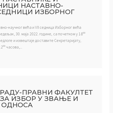
ДНИЦИ НАСТАВНО-
 СЕДНИЦИ ИЗБОРНОГ
вно-научног већа и VII седница Изборног већа
дељак, 30. маја 2022. године, са почетком у 18ºº
едлоге и извештаје доставите Секретаријату,
2ºº часова,...
ГРАДУ-ПРАВНИ ФАКУЛТЕТ
ЗА ИЗБОР У ЗВАЊЕ И
 ОДНОСА