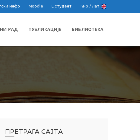
тски инфо
Moodle
Е студент
Ћир /
Лат
НИ РАД
ПУБЛИКАЦИЈЕ
БИБЛИОТЕКА
ПРЕТРАГА САЈТА