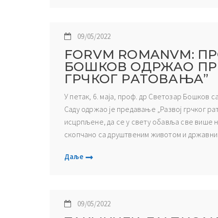
09/05/2022
FORVM ROMANVM: ПР
БОШКОВ ОДРЖАО ПР
ГРЧКОГ РАТОВАЊА”
У петак, 6. маја, проф. др Светозар Бошков
Саду одржао је предавање „Развој грчког рат
исцрпљене, да се у свету обавља све више 
скопчано са друштвеним животом и државним
Даље
09/05/2022