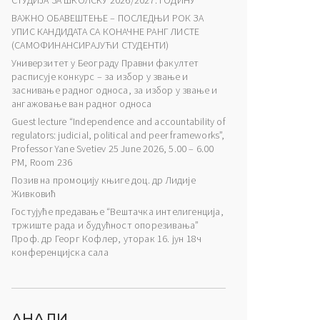
СТУДИЈА ЗА ШКОЛСКУ 2026/2027. ГОДИНУ
ВАЖНО ОБАВЕШТЕЊЕ – ПОСЛЕДЊИ РОК ЗА
УПИС КАНДИДАТА СА КОНАЧНЕ РАНГ ЛИСТЕ
(САМОФИНАНСИРАЈУЋИ СТУДЕНТИ)
Универзитет у Београду Правни факултет
расписује конкурс – за избор у звање и
заснивање радног односа, за избор у звање и
ангажовање ван радног односа
Guest lecture “Independence and accountability of
regulators: judicial, political and peer frameworks”,
Professor Yane Svetiev 25 June 2026, 5.00 – 6.00
PM, Room 236
Позив на промоцију књиге доц. др Лидије
Живковић
Гостујуће предавање “Вештачка интелигенција,
тржиште рада и будућност опорезивања”
Проф. др Георг Кофлер, уторак 16. јун 18ч
конференцијска сала
АНАЛИ