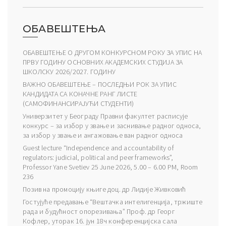
ОБАВЕШТЕЊА
ОБАВЕШТЕЊЕ О ДРУГОМ КОНКУРСНОМ РОКУ ЗА УПИС НА
ПРВУ ГОДИНУ ОСНОВНИХ АКАДЕМСКИХ СТУДИЈА ЗА
ШКОЛСКУ 2026/2027. ГОДИНУ
ВАЖНО ОБАВЕШТЕЊЕ – ПОСЛЕДЊИ РОК ЗА УПИС
КАНДИДАТА СА КОНАЧНЕ РАНГ ЛИСТЕ
(САМОФИНАНСИРАЈУЋИ СТУДЕНТИ)
Универзитет у Београду Правни факултет расписује
конкурс – за избор у звање и заснивање радног односа,
за избор у звање и ангажовање ван радног односа
Guest lecture “Independence and accountability of
regulators: judicial, political and peer frameworks”,
Professor Yane Svetiev 25 June 2026, 5.00 – 6.00 PM, Room
236
Позив на промоцију књиге доц. др Лидије Живковић
Гостујуће предавање “Вештачка интелигенција, тржиште
рада и будућност опорезивања” Проф. др Георг
Кофлер, уторак 16. јун 18ч конференцијска сала