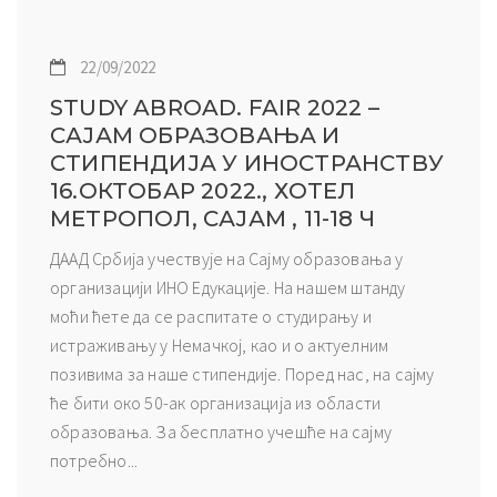
22/09/2022
STUDY ABROAD. FAIR 2022 –
САЈАМ ОБРАЗОВАЊА И
СТИПЕНДИЈА У ИНОСТРАНСТВУ
16.ОКТОБАР 2022., ХОТЕЛ
МЕТРОПОЛ, САЈАМ , 11-18 Ч
ДААД Србија учествује на Сајму образовања у
организацији ИНО Едукације. На нашем штанду
моћи ћете да се распитате о студирању и
истраживању у Немачкој, као и о актуелним
позивима за наше стипендије. Поред нас, на сајму
ће бити око 50-ак организација из области
образовања. За бесплатно учешће на сајму
потребно...