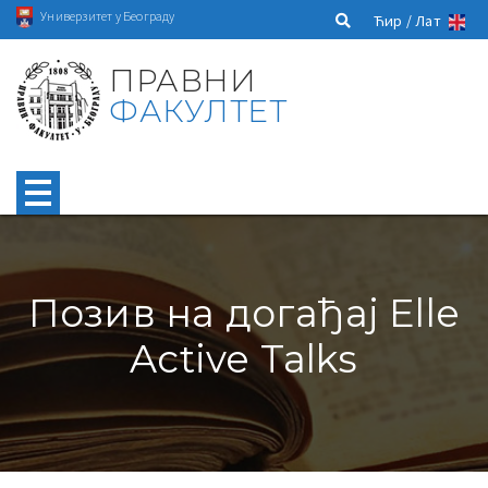
Универзитет у Београду
Ћир /
Лат
ПРАВНИ
ФАКУЛТЕТ
Позив на догађај Elle
Active Talks