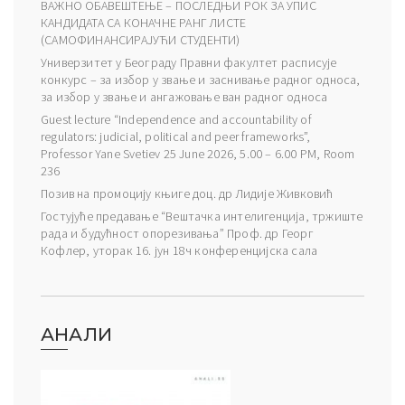
ВАЖНО ОБАВЕШТЕЊЕ – ПОСЛЕДЊИ РОК ЗА УПИС
КАНДИДАТА СА КОНАЧНЕ РАНГ ЛИСТЕ
(САМОФИНАНСИРАЈУЋИ СТУДЕНТИ)
Универзитет у Београду Правни факултет расписује
конкурс – за избор у звање и заснивање радног односа,
за избор у звање и ангажовање ван радног односа
Guest lecture “Independence and accountability of
regulators: judicial, political and peer frameworks”,
Professor Yane Svetiev 25 June 2026, 5.00 – 6.00 PM, Room
236
Позив на промоцију књиге доц. др Лидије Живковић
Гостујуће предавање “Вештачка интелигенција, тржиште
рада и будућност опорезивања” Проф. др Георг
Кофлер, уторак 16. јун 18ч конференцијска сала
АНАЛИ