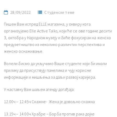
28/09/2022
Студенске теме
Пишем Вам испред ELLE магазина, у оквиру кога
организујемо Elle Active Talks, који ће се ове године десити
3, октобра у Народном музеју и биће фокусиран на женско
предузетништво из неколико различтих перспектива и
женско оснаживање.
Волели бисмо да укључимо Ваше студенте који би имали
прилику да присуствују панелима и чују корисне
информације и мишљења за даљи развој каријера.
У наставку Вам шаљем агенду догађаја:
12.00ч – 12.45ч Снажне- Жена је довољно снажна
13.15ч – 14.00ч Храбре – Борба против рака дојке