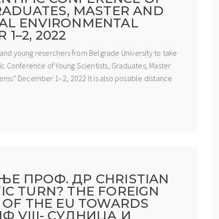
GRADUATES, MASTER AND
UAL ENVIRONMENTAL
1–2, 2022
s and young reserchers from Belgrade University to take
ific Conference of Young Scientists, Graduates, Master
ms” December 1–2, 2022 It is also possible distance
Е ПРОФ. ДР CHRISTIAN
IFIC TURN? THE FOREIGN
Y OF THE EU TOWARDS
АМФ VIII- СУДНИЦА И