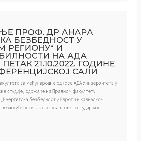
ЊЕ ПРОФ. ДР АНАРА
КА БЕЗБЕДНОСТ У
М РЕГИОНУ“ И
БИЛНОСТИ НА АДА
ПЕТАК 21.10.2022. ГОДИНЕ
ОНФЕРЕНЦИЈСКОЈ САЛИ
н Факултета за међународне односе АДА Универзитета у
ске студије, одржаће на Правном факултету
 „Енергетска безбедност у Европи и кавкаском
ене могућности реализовања дела студијског