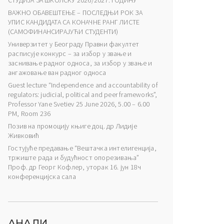
СТУДИЈА ЗА ШКОЛСКУ 2026/2027. ГОДИНУ
ВАЖНО ОБАВЕШТЕЊЕ – ПОСЛЕДЊИ РОК ЗА
УПИС КАНДИДАТА СА КОНАЧНЕ РАНГ ЛИСТЕ
(САМОФИНАНСИРАЈУЋИ СТУДЕНТИ)
Универзитет у Београду Правни факултет
расписује конкурс – за избор у звање и
заснивање радног односа, за избор у звање и
ангажовање ван радног односа
Guest lecture “Independence and accountability of
regulators: judicial, political and peer frameworks”,
Professor Yane Svetiev 25 June 2026, 5.00 – 6.00
PM, Room 236
Позив на промоцију књиге доц. др Лидије
Живковић
Гостујуће предавање “Вештачка интелигенција,
тржиште рада и будућност опорезивања”
Проф. др Георг Кофлер, уторак 16. јун 18ч
конференцијска сала
АНАЛИ