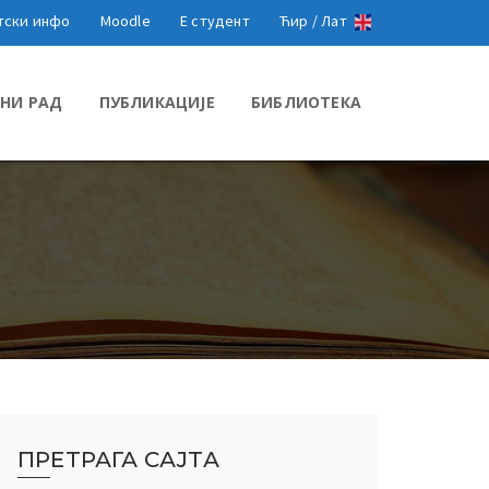
тски инфо
Moodle
Е студент
Ћир /
Лат
НИ РАД
ПУБЛИКАЦИЈЕ
БИБЛИОТЕКА
ПРЕТРАГА САЈТА