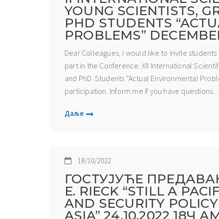
YOUNG SCIENTISTS, 
PHD STUDENTS “ACT
PROBLEMS” DECEMBER 
Dear Colleagues, I would like to invite student
part in the Conference. XII International Scient
and PhD Students “Actual Environmental Proble
participation. Inform me if you have questions...
Даље
18/10/2022
ГОСТУЈУЋЕ ПРЕДАВАЊ
E. RIECK “STILL A PAC
AND SECURITY POLIC
ASIA” 24.10.2022 18Ч 