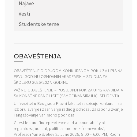
Najave
Vesti
Studentske teme
OBAVEŠTENJA
OBAVEŠTENJE O DRUGOM KONKURSNOM ROKU ZA UPIS NA
PRVU GODINU OSNOVNIH AKADEMSKIH STUDIJA ZA
ŠKOLSKU 2026/2027. GODINU
VAŽNO OBAVEŠTENJE – POSLEDNJI ROK ZA UPIS KANDIDATA
SA KONAČNE RANG LISTE (SAMOFINANSIRAJUĆI STUDENTI)
Univerzitet u Beogradu Pravni fakultet raspisuje konkurs – za
izbor u zvanje i zasnivanje radnog odnosa, za izbor u zvanje
i angažovanje van radnog odnosa
Guest lecture “Independence and accountability of
regulators: judicial, political and peer frameworks”,
Professor Yane Svetiev 25 June 2026, 5.00 – 6.00 PM, Room