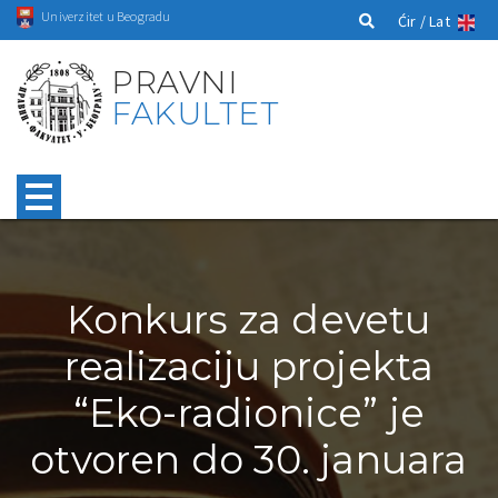
Univerzitet u Beogradu
Ćir /
Lat
PRAVNI
FAKULTET
Konkurs za devetu
realizaciju projekta
“Eko-radionice” je
otvoren do 30. januara