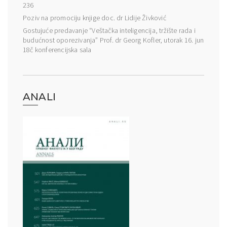
236
Poziv na promociju knjige doc. dr Lidije Živković
Gostujuće predavanje “Veštačka inteligencija, tržište rada i
budućnost oporezivanja” Prof. dr Georg Kofler, utorak 16. jun
18č konferencijska sala
ANALI