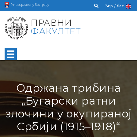
Универзитет у Београду
Ћир /
Лат
ПРАВНИ
ФАКУЛТЕТ
Одржана трибина
„Бугарски ратни
злочини у окупираној
Србији (1915–1918)“