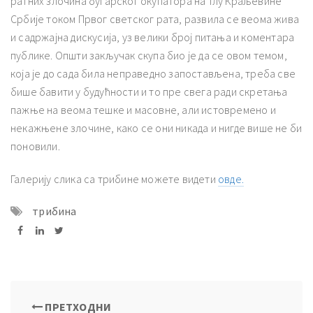
ратних злочина бугарског окупатора на тлу Краљевине
Србије током Првог светског рата, развила се веома жива
и садржајна дискусија, уз велики број питања и коментара
публике. Општи закључак скупа био је да се овом темом,
која је до сада била неправедно запостављена, треба све
бише бавити у будућности и то пре свега ради скретања
пажње на веома тешке и масовне, али истовремено и
некажњене злочине, како се они никада и нигде више не би
поновили.
Галерију слика са трибине можете видети
овде.
трибина
ПРЕТХОДНИ