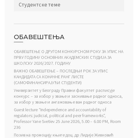
Студентске теме
ОБАВЕШТЕЊА
ОБАВЕШТЕЊЕ О ДРУГОМ КОНКУРСНОМ РОКУ ЗА УПИС НА
ПРВУ ГОДИНУ ОСНОВНИХ АКАДЕМСКИХ СТУДИЈА ЗА
ШКОЛСКУ 2026/2027. ГОДИНУ
ВАЖНО ОБАВЕШТЕЊЕ – ПОСЛЕДЊИ РОК ЗА УПИС
КАНДИДАТА СА КОНАЧНЕ РАНГ ЛИСТЕ
(САМОФИНАНСИРАЈУЋИ СТУДЕНТИ)
Универзитет у Београду Правни факултет расписује
конкурс – за избор у звање и заснивање радног односа,
за избор у звање и ангажовање ван радног односа
Guest lecture “Independence and accountability of
regulators: judicial, political and peer frameworks”,
Professor Yane Svetiev 25 June 2026, 5.00 – 6.00 PM, Room
236
Позив на промоцију књиге доц. др Лидије Живковић