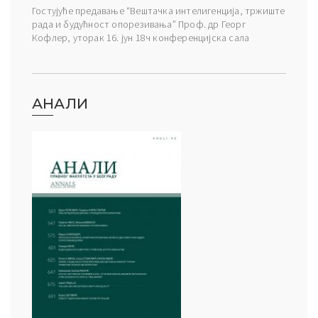
Гостујуће предавање “Вештачка интелигенција, тржиште
рада и будућност опорезивања” Проф. др Георг
Кофлер, уторак 16. јун 18ч конференцијска сала
АНАЛИ