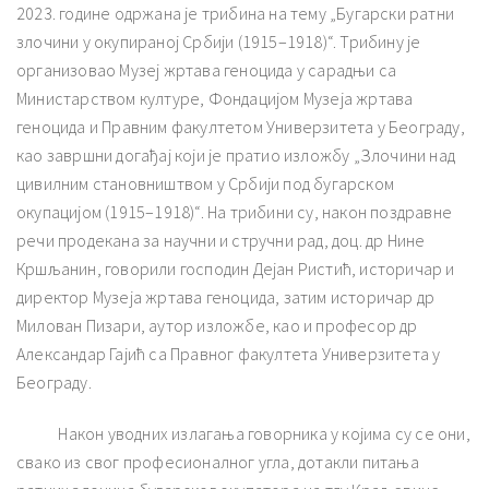
2023. године одржана је трибина на тему „Бугарски ратни
злочини у окупираној Србији (1915–1918)“. Трибину је
организовао Музеј жртава геноцида у сарадњи са
Министарством културе, Фондацијом Музеја жртава
геноцида и Правним факултетом Универзитета у Београду,
као завршни догађај који је пратио изложбу „Злочини над
цивилним становништвом у Србији под бугарском
окупацијом (1915–1918)“. На трибини су, након поздравне
речи продекана за научни и стручни рад, доц. др Нине
Кршљанин, говорили господин Дејан Ристић, историчар и
директор Музеја жртава геноцида, затим историчар др
Милован Пизари, аутор изложбе, као и професор др
Александар Гајић са Правног факултета Универзитета у
Београду.
Након уводних излагања говорника у којима су се они,
свако из свог професионалног угла, дотакли питања