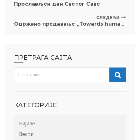
Прослављен дан Светог Саве
СЛЕДЕЋИ
Одржано предавање „Towards human rights, democracy and rule of law“
ПРЕТРАГА САЈТА
КАТЕГОРИЈЕ
Најаве
Вести