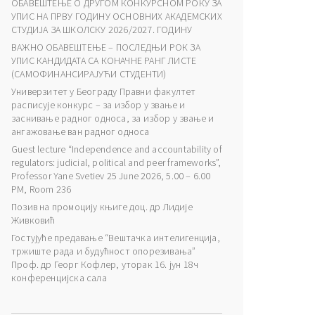
ОБАВЕШТЕЊЕ О ДРУГОМ КОНКУРСНОМ РОКУ ЗА
УПИС НА ПРВУ ГОДИНУ ОСНОВНИХ АКАДЕМСКИХ
СТУДИЈА ЗА ШКОЛСКУ 2026/2027. ГОДИНУ
ВАЖНО ОБАВЕШТЕЊЕ – ПОСЛЕДЊИ РОК ЗА
УПИС КАНДИДАТА СА КОНАЧНЕ РАНГ ЛИСТЕ
(САМОФИНАНСИРАЈУЋИ СТУДЕНТИ)
Универзитет у Београду Правни факултет
расписује конкурс – за избор у звање и
заснивање радног односа, за избор у звање и
ангажовање ван радног односа
Guest lecture “Independence and accountability of
regulators: judicial, political and peer frameworks”,
Professor Yane Svetiev 25 June 2026, 5.00 – 6.00
PM, Room 236
Позив на промоцију књиге доц. др Лидије
Живковић
Гостујуће предавање “Вештачка интелигенција,
тржиште рада и будућност опорезивања”
Проф. др Георг Кофлер, уторак 16. јун 18ч
конференцијска сала