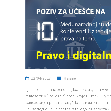
12/04/2023
Најаве
Центар за правне основе (Правни факултет у Бео
филозофију (IRV Serbia) организују 10. годишњу 
филозофије права на тему “Право и дигиталне те
Рок за подношење апстраката је до 20. августа 20