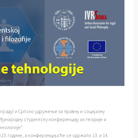
граду) и Српско удружење за правну и социјалну
међународну студентску конференцију из теорије и
хнологије”.
23. године, а конференција ће се одржати 13. и 14.