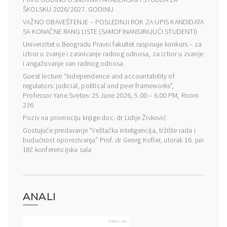
ŠKOLSKU 2026/2027. GODINU
VAŽNO OBAVEŠTENJE – POSLEDNJI ROK ZA UPIS KANDIDATA
SA KONAČNE RANG LISTE (SAMOFINANSIRAJUĆI STUDENTI)
Univerzitet u Beogradu Pravni fakultet raspisuje konkurs – za
izbor u zvanje i zasnivanje radnog odnosa, za izbor u zvanje
i angažovanje van radnog odnosa
Guest lecture “Independence and accountability of
regulators: judicial, political and peer frameworks”,
Professor Yane Svetiev 25 June 2026, 5.00 – 6.00 PM, Room
236
Poziv na promociju knjige doc. dr Lidije Živković
Gostujuće predavanje “Veštačka inteligencija, tržište rada i
budućnost oporezivanja” Prof. dr Georg Kofler, utorak 16. jun
18č konferencijska sala
ANALI