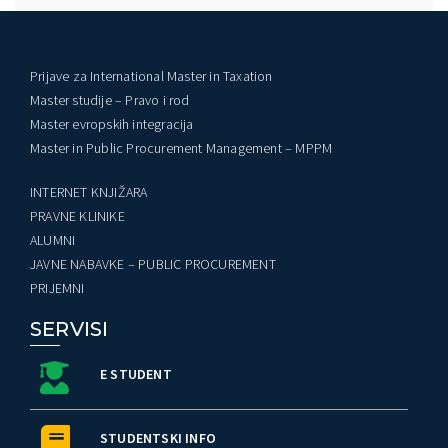
Prijave za International Master in Taxation
Master studije – Pravo i rod
Master evropskih integracija
Master in Public Procurement Management – MPPM
INTERNET KNJIŽARA
PRAVNE KLINIKE
ALUMNI
JAVNE NABAVKE – PUBLIC PROCUREMENT
PRIJEMNI
SERVISI
E STUDENT
STUDENTSKI INFO