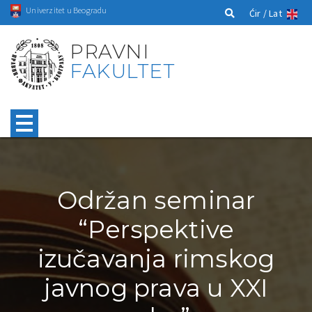
Univerzitet u Beogradu
Ćir /
Lat
PRAVNI
FAKULTET
Održan seminar
“Perspektive
izučavanja rimskog
javnog prava u XXI