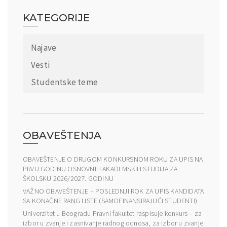
KATEGORIJE
Najave
Vesti
Studentske teme
OBAVEŠTENJA
OBAVEŠTENJE O DRUGOM KONKURSNOM ROKU ZA UPIS NA
PRVU GODINU OSNOVNIH AKADEMSKIH STUDIJA ZA
ŠKOLSKU 2026/2027. GODINU
VAŽNO OBAVEŠTENJE – POSLEDNJI ROK ZA UPIS KANDIDATA
SA KONAČNE RANG LISTE (SAMOFINANSIRAJUĆI STUDENTI)
Univerzitet u Beogradu Pravni fakultet raspisuje konkurs – za
izbor u zvanje i zasnivanje radnog odnosa, za izbor u zvanje