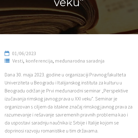
veku”
01/06/2023
Vesti
,
konferencija
,
međunarodna saradnja
Dana 30. maja 2023. godine u organizaciji Pravnog fakulteta
Univerziteta u Beogradu i Italijanskog instituta za kulturu u
Beogradu održan je Prvi međunarodni seminar „Perspektive
izučavanja rimskog javnog prava u XXI veku“. Seminar je
organizovan s ciljem da istakne značaj rimskog javnog prava za
razumevanje i rešavanje savremenih pravnih problema kao i
da uspostavi saradnju naučnika iz Srbije i Italije kojom se
doprinosi razvoju romanistike u tim državama.