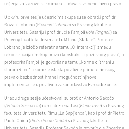
rešenja za izazove sa kojima se sučava savrmeno javno pravo.
U okviru prve sesije učesnicima skupa su se obratili prof. dr
Đovani Lobrano (
Giovanni Lobrano
) sa Pravnog fakulteta
Univerzitet u Sasariju i prof. dr Jole Farnjoli (
Iole Fargnoli
) sa
Pravnog fakulteta Univerzitet u Milanu „Statale“. Profesor
Lobrano je izložio referat na temu „O interakciji između
rekonstrukcija rimskog prava i konstrukcija pozitivnog prava“, a
profesorka Farnjoli je govorila na temu „Norme o ishrani u
starom Rimu“ u kome je istakla pozitivne primere rimskog
prava o bezbednosti hrane i mogućnosti njihove
implementacije u pozitivno zakonodavstvo Evropske unije.
U radu druge sesije učestvovali su prof. dr Antonio Sakočo
(
Antonio Saccoccio
) i prof. dr Elena Tasi (
Elena Tassi
) sa Pravnog
fakulteta Univerzitet u Rimu „La Sapijenca“, kao i prof. dr Pietro
Paolo Onida (
Pietro Paolo Onida
) sa Pravnog fakulteta
Univerzitet u Sasariju. Profesor Sakočo je govorio o sličnostima