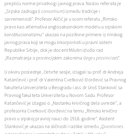
prepliću norme privatnog i javnog prava. Naslov referata je
„Srpska zadruga (i
consortium
) između tradicije i
savremenosti“. Profesor Aličić je u svom referatu „Rimsko
pravo kao alternativa anglosaksonskom modelu u srpskom
konstitucionalizmu“ ukazao na pozitivne primere iz rimskog
javnog prava koji se mogu inkorporirati u pravni sistem
Republike Srbije, dok je docent Milutin izložio rad
„Razmatranja o provincijskim zakonima (
leges provinciae
)“.
U okviru poslednje, četvrte sesije, izlagali su prof. dr Andreja
Katančević i prof. dr Valentina Cvetković-Đorđević sa Pravnog
fakulteta Univerziteta u Beogradu i ass. dr Uroš Stanković sa
Pravnog fakulteta Univerziteta u Novom Sadu. Profesor
Katančević je izlagao o „Nastanku krivičnog dela uvrede“, a
profesorka Cvetković-Đorđević na temu „Rimsko krivično
pravo u srpskoj pravnoj nauci do 1918. godine“. Asistent
Stanković je ukazao na sličnosti i razlike između „
Questiones
extraordinarie
i vanrednih sudovi u Srbiji u XIX veku“.