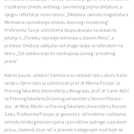
i razlikama između antičkog i savrmenog pojma diktature, a
njegov refertat je nosio naslov „Diktatura: ukinuta magistratura.
Minimalna razmatranja između drevnog i modernog“.
Profesorka Tasi je učesnicima skupa ukazala na aktuelna
pitanja o „Poreklu represije kriminala u starom Rimu“, a
profesor Onida je zaključio rad druge sesije sa referatom na
temu „Od razlikovanja do razdvajanja javnog i privatnog
prava“.
Nakon pauze, učesnici Seminara su nastavili rad u okviru treće
sesije u čijem radu su učestvovali prof. dr Milena Polojac sa
Pravnog fakulteta Univerziteta u Beogradu, prof. dr Samir Aličić
sa Pravnog fakulteta Državnog univerzitet u Novom Pazaru i
doc. dr Milan Milutin sa Pravnog fakulteta Univerzitet u Novom
Sadu. Profesorka Polojac je govorila o sličnostima i razlikama
između rimskog konzorcijuma i porodične zadruge u srpskom
pravu, istakavši da je reč o pravnim kategorijam kod kojih se