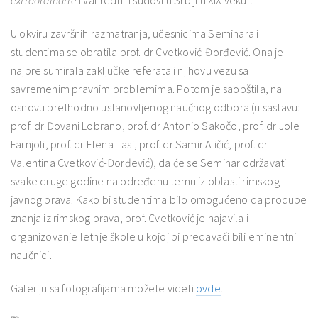
U okviru završnih razmatranja, učesnicima Seminara i
studentima se obratila prof. dr Cvetković-Đorđević. Ona je
najpre sumirala zaključke referata i njihovu vezu sa
savremenim pravnim problemima. Potom je saopštila, na
osnovu prethodno ustanovljenog naučnog odbora (u sastavu:
prof. dr Đovani Lobrano, prof. dr Antonio Sakočo, prof. dr Jole
Farnjoli, prof. dr Elena Tasi, prof. dr Samir Aličić, prof. dr
Valentina Cvetković-Đorđević), da će se Seminar održavati
svake druge godine na određenu temu iz oblasti rimskog
javnog prava. Kako bi studentima bilo omogućeno da prodube
znanja iz rimskog prava, prof. Cvetković je najavila i
organizovanje letnje škole u kojoj bi predavači bili eminentni
naučnici.
Galeriju sa fotografijama možete videti
ovde
.