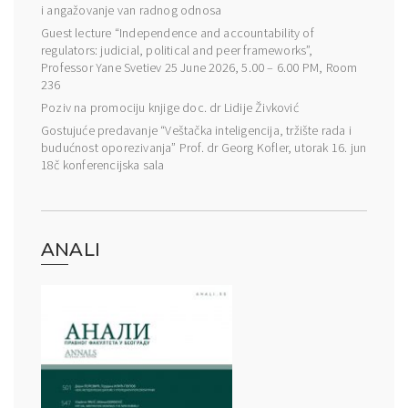
i angažovanje van radnog odnosa
Guest lecture “Independence and accountability of
regulators: judicial, political and peer frameworks”,
Professor Yane Svetiev 25 June 2026, 5.00 – 6.00 PM, Room
236
Poziv na promociju knjige doc. dr Lidije Živković
Gostujuće predavanje “Veštačka inteligencija, tržište rada i
budućnost oporezivanja” Prof. dr Georg Kofler, utorak 16. jun
18č konferencijska sala
ANALI