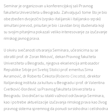
Seminar je organizovan u konferencijskoj sali Pravnog
fakulteta Univerziteta u Beogradu. Zahvaljujući tome što je bio
obezbeđen dvojezični (srpsko-italijanski i italijansko-srpski)
simultani prevod, prisutan je bio i zavidan broj studenata koji
su svojim pitanjima pokazali veliko interesovanje za izučavanje
rimskog javnog prava.
U okviru svečanosti otvaranja Seminara, učesnicima su se
obratili prof. dr Zoran Mirković, dekan Pravnog fakulteta
Univerziteta u Beogradu, njegova ekselencija ambasador
Republike Srbije pri Svetoj Stolici prof. emeritus Sima
Avramović, dr Roberto Činkota (
Roberto Cincotta
), direktor
Italijanskog instituta za kulturu u Beogradu i prof. dr Valentina
Cvetković-Đorđević sa Pravnog fakulteta Univerziteta u
Beogradu. Uvodničari su istakli važnost održavanja Seminara,
kao i potrebe aktuelizacije izučavanja rimskog prava kao živog
pravnog sistema spremnog da ponudi svrsishodna i celishodna