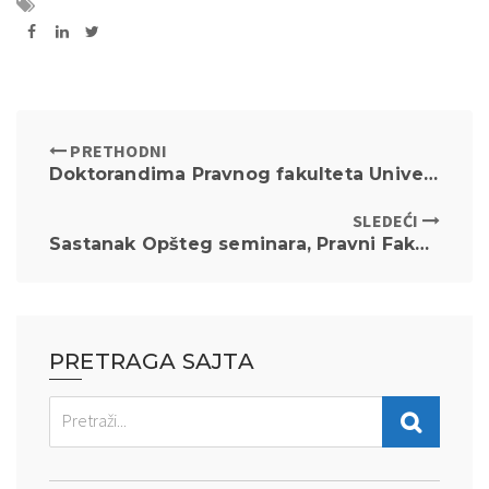
PRETHODNI
Doktorandima Pravnog fakulteta Univerziteta u Beogradu dodeljene stipendije Centra za temeljna pravna znanja u okviru ALF projekta
SLEDEĆI
Sastanak Opšteg seminara, Pravni Fakultet Univerziteta u Beogradu „Kaznenopravna reakcija na napuštanje, zlostavljanje i ubijanje životinja“
PRETRAGA SAJTA