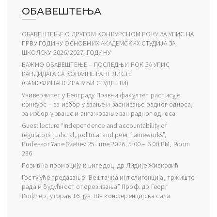
ОБАВЕШТЕЊА
ОБАВЕШТЕЊЕ О ДРУГОМ КОНКУРСНОМ РОКУ ЗА УПИС НА
ПРВУ ГОДИНУ ОСНОВНИХ АКАДЕМСКИХ СТУДИЈА ЗА
ШКОЛСКУ 2026/2027. ГОДИНУ
ВАЖНО ОБАВЕШТЕЊЕ – ПОСЛЕДЊИ РОК ЗА УПИС
КАНДИДАТА СА КОНАЧНЕ РАНГ ЛИСТЕ
(САМОФИНАНСИРАЈУЋИ СТУДЕНТИ)
Универзитет у Београду Правни факултет расписује
конкурс – за избор у звање и заснивање радног односа,
за избор у звање и ангажовање ван радног односа
Guest lecture “Independence and accountability of
regulators: judicial, political and peer frameworks”,
Professor Yane Svetiev 25 June 2026, 5.00 – 6.00 PM, Room
236
Позив на промоцију књиге доц. др Лидије Живковић
Гостујуће предавање “Вештачка интелигенција, тржиште
рада и будућност опорезивања” Проф. др Георг
Кофлер, уторак 16. јун 18ч конференцијска сала