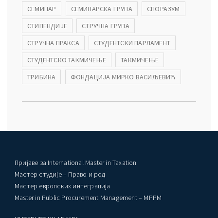
СЕМИНАР
СЕМИНАРСКА ГРУПА
СПОРАЗУМ
СТИПЕНДИЈЕ
СТРУЧНА ГРУПА
СТРУЧНА ПРАКСА
СТУДЕНТСКИ ПАРЛАМЕНТ
СТУДЕНТСКО ТАКМИЧЕЊЕ
ТАКМИЧЕЊЕ
ТРИБИНА
ФОНДАЦИЈА МИРКО ВАСИЉЕВИЋ
Пријаве за International Master in Taxation
Мастер студије – Право и род
Мастер европских интеграција
Master in Public Procurement Management – MPPM