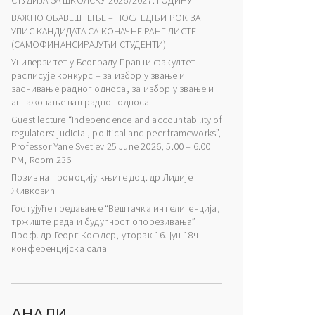
СТУДИЈА ЗА ШКОЛСКУ 2026/2027. ГОДИНУ
ВАЖНО ОБАВЕШТЕЊЕ – ПОСЛЕДЊИ РОК ЗА
УПИС КАНДИДАТА СА КОНАЧНЕ РАНГ ЛИСТЕ
(САМОФИНАНСИРАЈУЋИ СТУДЕНТИ)
Универзитет у Београду Правни факултет
расписује конкурс – за избор у звање и
заснивање радног односа, за избор у звање и
ангажовање ван радног односа
Guest lecture “Independence and accountability of
regulators: judicial, political and peer frameworks”,
Professor Yane Svetiev 25 June 2026, 5.00 – 6.00
PM, Room 236
Позив на промоцију књиге доц. др Лидије
Живковић
Гостујуће предавање “Вештачка интелигенција,
тржиште рада и будућност опорезивања”
Проф. др Георг Кофлер, уторак 16. јун 18ч
конференцијска сала
АНАЛИ