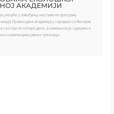
ДНОЈ АКАДЕМИЈИ
 је учешће у извођењу наставе на програму
анизује Правосудна академија у сарадњи са Мисијом
е састоји из четири дела, а намењена је судијама и
о и заменицима јавних тужилаца...