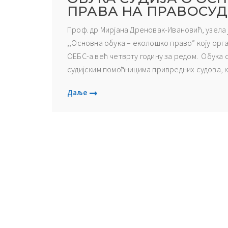
ПРАВА НА ПРАВОСУ
Проф. др Мирјана Дреновак-Ивановић, узела
,,Основна обука – еколошко право” коју орг
ОЕБС-а већ четврту годину за редом. Обука с
судијским помоћницима привредних судова, ка
Даље