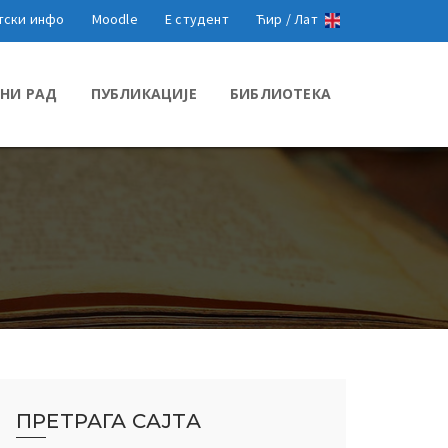
тски инфо
Moodle
Е студент
Ћир /
Лат
НИ РАД
ПУБЛИКАЦИЈЕ
БИБЛИОТЕКА
ПРЕТРАГА САЈТА