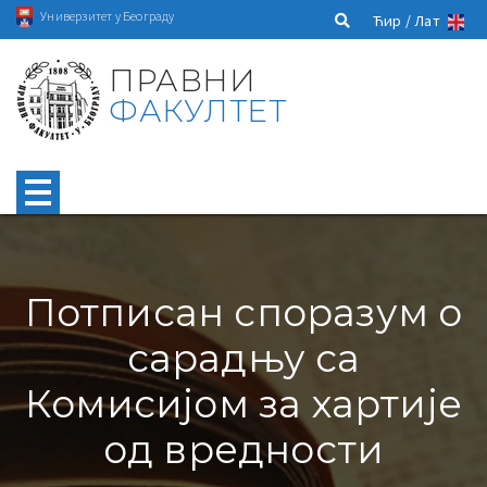
Универзитет у Београду
Ћир /
Лат
ПРАВНИ
ФАКУЛТЕТ
Потписан споразум о
сарадњу са
Комисијом за хартије
од вредности