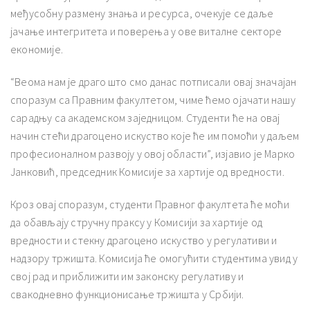
међусобну размену знања и ресурса, очекује се даље
јачање интегритета и поверења у ове виталне секторе
економије.
“Веома нам је драго што смо данас потписали овај значајан
споразум са Правним факултетом, чиме ћемо ојачати нашу
сарадњу са академском заједницом. Студенти ће на овај
начин стећи драгоцено искуство које ће им помоћи у даљем
професионалном развоју у овој области”, изјавио је Марко
Јанковић, председник Комисије за хартије од вредности.
Кроз овај споразум, студенти Правног факултета ће моћи
да обављају стручну праксу у Комисији за хартије од
вредности и стекну драгоцено искуство у регулативи и
надзору тржишта. Комисија ће омогућити студентима увид у
свој рад и приближити им законску регулативу и
свакодневно функционисање тржишта у Србији.