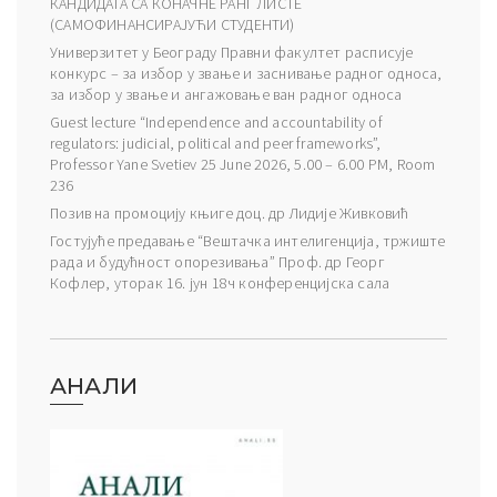
КАНДИДАТА СА КОНАЧНЕ РАНГ ЛИСТЕ
(САМОФИНАНСИРАЈУЋИ СТУДЕНТИ)
Универзитет у Београду Правни факултет расписује
конкурс – за избор у звање и заснивање радног односа,
за избор у звање и ангажовање ван радног односа
Guest lecture “Independence and accountability of
regulators: judicial, political and peer frameworks”,
Professor Yane Svetiev 25 June 2026, 5.00 – 6.00 PM, Room
236
Позив на промоцију књиге доц. др Лидије Живковић
Гостујуће предавање “Вештачка интелигенција, тржиште
рада и будућност опорезивања” Проф. др Георг
Кофлер, уторак 16. јун 18ч конференцијска сала
АНАЛИ