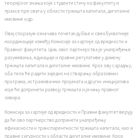
теоријског знања које студенти стичу на факултету и
праксе пре свега у области тржишта капитала, дигиталне
имовине и др.
Овај споразум означава почетак дубље и свеобухватније
координације између Комисије за хартије од вредности и
Правног факултета. Циљ овог партнерства је унапређење
разумевања, едукације и правне регулативе у домену
тржишта капитала и дигиталне имовине. Кроз ову сарадњу,
оба тела ће радити заједно на стварању образовних
програма, истраживачких пројеката и других иницијатива
које ће допринети развоју тржишта и јачању правног
оквира.
Комисија за хартије од вредности и Правни факултет верују
да ће ово партнерство допринети унапређењу
ефикасности и транспарентности тржишта капитала, као и
правне сигурности у области дигиталне имовине. Кроз