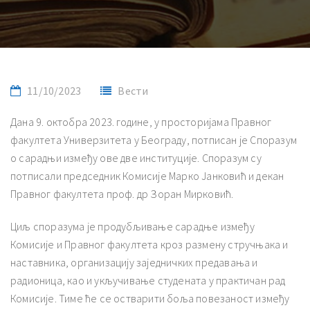
11/10/2023
Вести
Дана 9. октобра 2023. године, у просторијама Правног
факултета Универзитета у Београду, потписан је Споразум
о сарадњи између ове две институције. Споразум су
потписали председник Комисије Марко Јанковић и декан
Правног факултета проф. др Зоран Мирковић.
Циљ споразума је продубљивање сарадње између
Комисије и Правног факултета кроз размену стручњака и
наставника, организацију заједничких предавања и
радионица, као и укључивање студената у практичан рад
Комисије. Тиме ће се остварити боља повезаност између