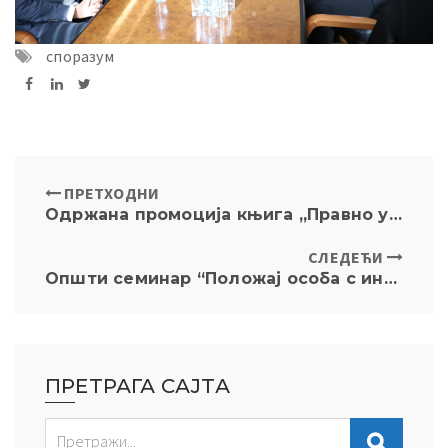
споразум
ПРЕТХОДНИ
Одржана промоција књига „Правно уређење интернета у Србији“ и „Дигитална прав(д)а“
СЛЕДЕЋИ
Општи семинар “Положај особа с инвалидитетом у Србији” 10.10.2023. године
ПРЕТРАГА САЈТА