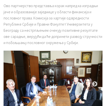
Ово партнерство представља корак напред ка изградњи
јаче и образованије заједнице у области финансија и
пословног права. Комисија за хартије од вредности
Републике Србије и Правни Факултет Универзитета у
Београду са нестрпљењем очекују позитивне резултате
ове сарадње, верујући да ће допринети развоју стручности
и побољшању пословног окружења у Србији.