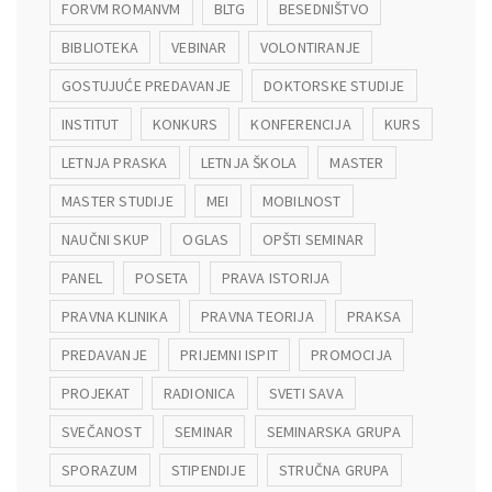
FORVM ROMANVM
BLTG
BESEDNIŠTVO
BIBLIOTEKA
VEBINAR
VOLONTIRANJE
GOSTUJUĆE PREDAVANJE
DOKTORSKE STUDIJE
INSTITUT
KONKURS
KONFERENCIJA
KURS
LETNJA PRASKA
LETNJA ŠKOLA
MASTER
MASTER STUDIJE
MEI
MOBILNOST
NAUČNI SKUP
OGLAS
OPŠTI SEMINAR
PANEL
POSETA
PRAVA ISTORIJA
PRAVNA KLINIKA
PRAVNA TEORIJA
PRAKSA
PREDAVANJE
PRIJEMNI ISPIT
PROMOCIJA
PROJEKAT
RADIONICA
SVETI SAVA
SVEČANOST
SEMINAR
SEMINARSKA GRUPA
SPORAZUM
STIPENDIJE
STRUČNA GRUPA