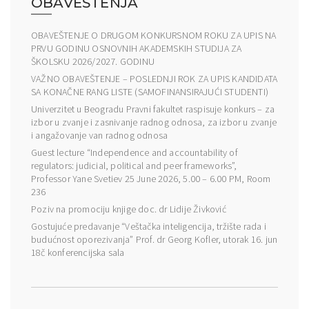
OBAVEŠTENJA
OBAVEŠTENJE O DRUGOM KONKURSNOM ROKU ZA UPIS NA
PRVU GODINU OSNOVNIH AKADEMSKIH STUDIJA ZA
ŠKOLSKU 2026/2027. GODINU
VAŽNO OBAVEŠTENJE – POSLEDNJI ROK ZA UPIS KANDIDATA
SA KONAČNE RANG LISTE (SAMOFINANSIRAJUĆI STUDENTI)
Univerzitet u Beogradu Pravni fakultet raspisuje konkurs – za
izbor u zvanje i zasnivanje radnog odnosa, za izbor u zvanje
i angažovanje van radnog odnosa
Guest lecture “Independence and accountability of
regulators: judicial, political and peer frameworks”,
Professor Yane Svetiev 25 June 2026, 5.00 – 6.00 PM, Room
236
Poziv na promociju knjige doc. dr Lidije Živković
Gostujuće predavanje “Veštačka inteligencija, tržište rada i
budućnost oporezivanja” Prof. dr Georg Kofler, utorak 16. jun
18č konferencijska sala