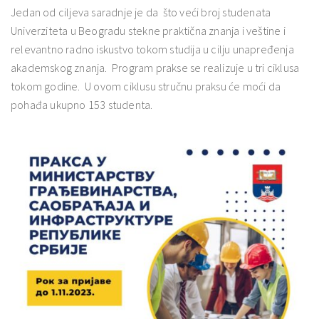
Jedan od ciljeva saradnje je da što veći broj studenata
Univerziteta u Beogradu stekne praktična znanja i veštine i
relevantno radno iskustvo tokom studija u cilju unapređenja
akademskog znanja. Program prakse se realizuje u tri ciklusa
tokom godine. U ovom ciklusu stručnu praksu će moći da
pohađa ukupno 153 studenta.