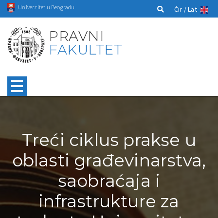
Univerzitet u Beogradu
Ćir /
Lat
PRAVNI
FAKULTET
Treći ciklus prakse u
oblasti građevinarstva,
saobraćaja i
infrastrukture za