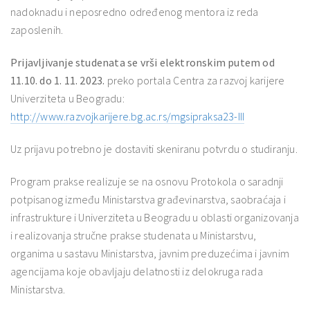
nadoknadu i neposredno određenog mentora iz reda
zaposlenih.
Prijavljivanje studenata
se vrši elektronskim putem od
11.10. do 1. 11. 2023.
preko portala Centra za razvoj karijere
Univerziteta u Beogradu:
http://www.razvojkarijere.bg.ac.rs/mgsipraksa23-III
Uz prijavu potrebno je dostaviti skeniranu potvrdu o studiranju.
Program prakse realizuje se na osnovu Protokola o saradnji
potpisanog između Ministarstva građevinarstva, saobraćaja i
infrastrukture i Univerziteta u Beogradu u oblasti organizovanja
i realizovanja stručne prakse studenata u Ministarstvu,
organima u sastavu Ministarstva, javnim preduzećima i javnim
agencijama koje obavljaju delatnosti iz delokruga rada
Ministarstva.