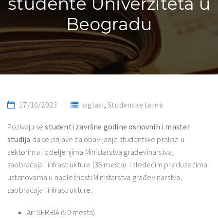
studente Univerziteta u
Beogradu
17/10/2023
oglasi
,
Studenske teme
Pozivaju se
studenti završne godine osnovnih i master
studija
da se prijave za obavljanje studentske prakse u
sektorima i odeljenjima Ministarstva građevinarstva,
saobraćaja i infrastrukture (35 mesta) i sledećim preduzećima i
ustanovama u nadležnosti Ministarstva građevinarstva,
saobraćaja i infrastrukture:
Air SERBIA (50 mesta)