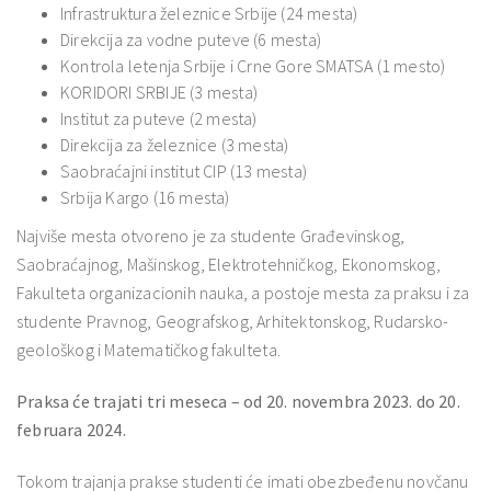
Infrastruktura železnice Srbije (24 mesta)
Direkcija za vodne puteve (6 mesta)
Kontrola letenja Srbije i Crne Gore SMATSA (1 mesto)
KORIDORI SRBIJE (3 mesta)
Institut za puteve (2 mesta)
Direkcija za železnice (3 mesta)
Saobraćajni institut CIP (13 mesta)
Srbija Kargo (16 mesta)
Najviše mesta otvoreno je za studente Građevinskog,
Saobraćajnog, Mašinskog, Elektrotehničkog, Ekonomskog,
Fakulteta organizacionih nauka, a postoje mesta za praksu i za
studente Pravnog, Geografskog, Arhitektonskog, Rudarsko-
geološkog i Matematičkog fakulteta.
Praksa će trajati tri meseca – od 20. novembra 2023. do 20.
februara 2024.
Tokom trajanja prakse studenti će imati obezbeđenu novčanu