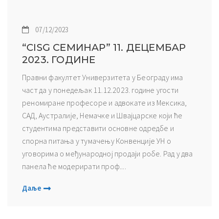
07/12/2023
“CISG СЕМИНАР” 11. ДЕЦЕМБАР
2023. ГОДИНЕ
Правни факултет Универзитета у Београду има
част да у понедељак 11.12.2023. године угости
реномиране професоре и адвокате из Мексика,
САД, Аустралије, Немачке и Швајцарске који ће
студентима представити основне одредбе и
спорна питања у тумачењу Конвенције УН о
уговорима о међународној продаји робе. Рад у два
панела ће модерирати проф....
Даље