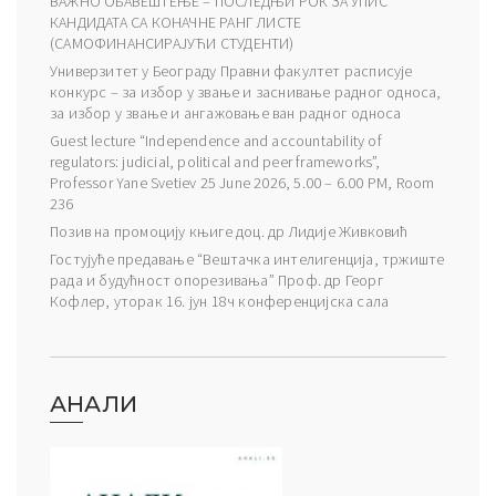
ВАЖНО ОБАВЕШТЕЊЕ – ПОСЛЕДЊИ РОК ЗА УПИС
КАНДИДАТА СА КОНАЧНЕ РАНГ ЛИСТЕ
(САМОФИНАНСИРАЈУЋИ СТУДЕНТИ)
Универзитет у Београду Правни факултет расписује
конкурс – за избор у звање и заснивање радног односа,
за избор у звање и ангажовање ван радног односа
Guest lecture “Independence and accountability of
regulators: judicial, political and peer frameworks”,
Professor Yane Svetiev 25 June 2026, 5.00 – 6.00 PM, Room
236
Позив на промоцију књиге доц. др Лидије Живковић
Гостујуће предавање “Вештачка интелигенција, тржиште
рада и будућност опорезивања” Проф. др Георг
Кофлер, уторак 16. јун 18ч конференцијска сала
АНАЛИ