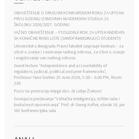
OBAVEŠTENJE O DRUGOM KONKURSNOM ROKU ZA UPIS NA
PRVU GODINU OSNOVNIH AKADEMSKIH STUDIJA ZA
ŠKOLSKU 2026/2027. GODINU
VAŽNO OBAVEŠTENJE – POSLEDNJI ROK ZA UPIS KANDIDATA
SA KONAČNE RANG LISTE (SAMOFINANSIRAJUĆI STUDENTI)
Univerzitet u Beogradu Pravni fakultet raspisuje konkurs – za
izbor u zvanje i zasnivanje radnog odnosa, za izbor u zvanje
i angažovanje van radnog odnosa
Guest lecture “Independence and accountability of
regulators: judicial, political and peer frameworks”,
Professor Yane Svetiev 25 June 2026, 5.00 – 6.00 PM, Room
236
Poziv na promociju knjige doc. dr Lidije Živković
Gostujuće predavanje “Veštačka inteligencija, tržište rada i
budućnost oporezivanja” Prof. dr Georg Kofler, utorak 16. jun
18č konferencijska sala