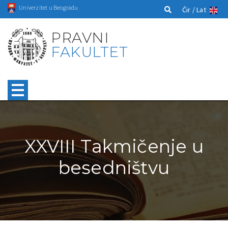
Univerzitet u Beogradu
Ćir /
Lat
PRAVNI
FAKULTET
XXVIII Takmičenje u
besedništvu