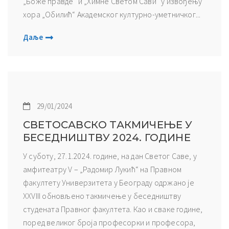
„Боже правде“ и „Химне Светом Сави“ у извођењу
хора „Обилић“ Академског културно-уметничког...
Даље
29/01/2024
СВЕТОСАВСКО ТАКМИЧЕЊЕ У
БЕСЕДНИШТВУ 2024. ГОДИНЕ
У суботу, 27.1.2024. године, на дан Светог Саве, у
амфитеатру V – „Радомир Лукић“ на Правном
факултету Универзитета у Београду одржано је
XXVIII обновљено такмичење у беседништву
студената Правног факултета. Као и сваке године,
поред великог броја професорки и професора,