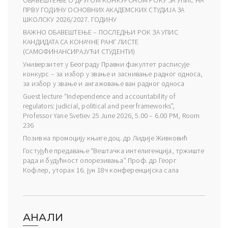
ПРВУ ГОДИНУ ОСНОВНИХ АКАДЕМСКИХ СТУДИЈА ЗА
ШКОЛСКУ 2026/2027. ГОДИНУ
ВАЖНО ОБАВЕШТЕЊЕ – ПОСЛЕДЊИ РОК ЗА УПИС
КАНДИДАТА СА КОНАЧНЕ РАНГ ЛИСТЕ
(САМОФИНАНСИРАЈУЋИ СТУДЕНТИ)
Универзитет у Београду Правни факултет расписује
конкурс – за избор у звање и заснивање радног односа,
за избор у звање и ангажовање ван радног односа
Guest lecture “Independence and accountability of
regulators: judicial, political and peer frameworks”,
Professor Yane Svetiev 25 June 2026, 5.00 – 6.00 PM, Room
236
Позив на промоцију књиге доц. др Лидије Живковић
Гостујуће предавање “Вештачка интелигенција, тржиште
рада и будућност опорезивања” Проф. др Георг
Кофлер, уторак 16. јун 18ч конференцијска сала
АНАЛИ