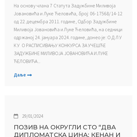
На основу члана 7 Статута Задужбине Миливоја
Јовановића и Луке Ћеловића, број: 06-17568/14-12
oд 22. децембра 2011. године, Одбор Задужбине
Миливоја Јовановића и Луке Ћеловића, на сeдници
одржаној 24. јануара 2024. године, донео је: О Д Л У
К У О РАСПИСИВАЊУ КОНКУРСА ЗА УЧЕШЋЕ
ЗАДУЖБИНЕ МИЛИВОЈА ЈОВАНОВИЋА И ЛУКЕ
ЋЕЛОВИЋА...
Даље
29/01/2024
ПОЗИВ НА ОКРУГЛИ СТО “ДВА
ДИПЛОМАТСКА ЏИНА: КЕНАН И