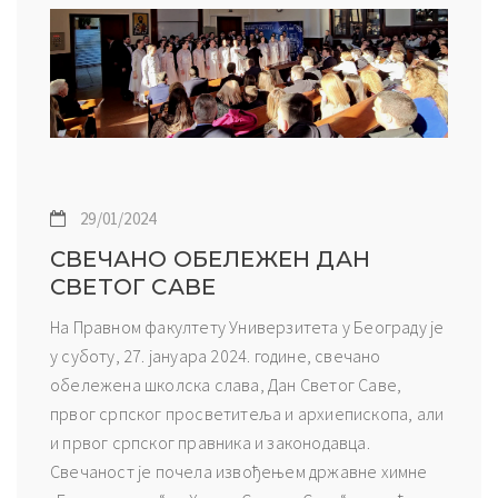
29/01/2024
СВЕЧАНО ОБЕЛЕЖЕН ДАН
СВЕТОГ САВЕ
На Правном факултету Универзитета у Београду је
у суботу, 27. јануара 2024. године, свечано
обележена школска слава, Дан Светог Саве,
првог српског просветитеља и архиепископа, али
и првог српског правника и законодавца.
Свечаност је почела извођењем државне химне