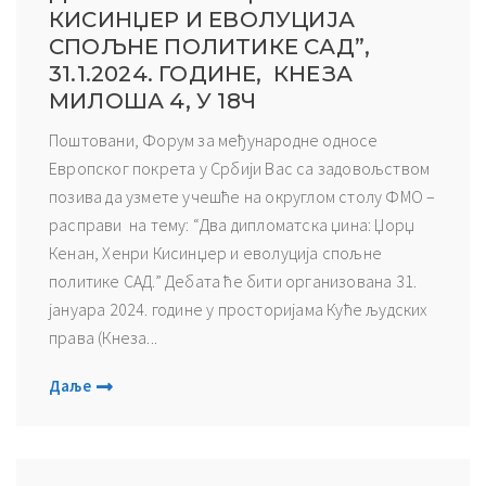
КИСИНЏЕР И ЕВОЛУЦИЈА
СПОЉНЕ ПОЛИТИКЕ САД”,
31.1.2024. ГОДИНЕ, КНЕЗА
МИЛОША 4, У 18Ч
Поштовани, Форум за међународне односе
Европског покрета у Србији Вас са задовољством
позива да узмете учешће на округлом столу ФМО –
расправи на тему: “Два дипломатска џина: Џорџ
Кенан, Хенри Кисинџер и еволуција спољне
политике САД.” Дебата ће бити организована 31.
јануара 2024. године у просторијама Куће људских
права (Кнеза...
Даље