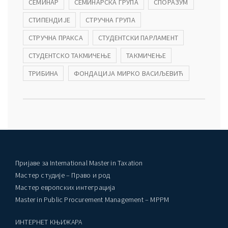
СЕМИНАР
СЕМИНАРСКА ГРУПА
СПОРАЗУМ
СТИПЕНДИЈЕ
СТРУЧНА ГРУПА
СТРУЧНА ПРАКСА
СТУДЕНТСКИ ПАРЛАМЕНТ
СТУДЕНТСКО ТАКМИЧЕЊЕ
ТАКМИЧЕЊЕ
ТРИБИНА
ФОНДАЦИЈА МИРКО ВАСИЉЕВИЋ
Пријаве за International Master in Taxation
Мастер студије – Право и род
Мастер европских интеграција
Master in Public Procurement Management – MPPM
ИНТЕРНЕТ КЊИЖАРА