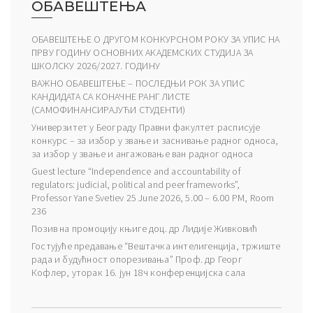
ОБАВЕШТЕЊА
ОБАВЕШТЕЊЕ О ДРУГОМ КОНКУРСНОМ РОКУ ЗА УПИС НА
ПРВУ ГОДИНУ ОСНОВНИХ АКАДЕМСКИХ СТУДИЈА ЗА
ШКОЛСКУ 2026/2027. ГОДИНУ
ВАЖНО ОБАВЕШТЕЊЕ – ПОСЛЕДЊИ РОК ЗА УПИС
КАНДИДАТА СА КОНАЧНЕ РАНГ ЛИСТЕ
(САМОФИНАНСИРАЈУЋИ СТУДЕНТИ)
Универзитет у Београду Правни факултет расписује
конкурс – за избор у звање и заснивање радног односа,
за избор у звање и ангажовање ван радног односа
Guest lecture “Independence and accountability of
regulators: judicial, political and peer frameworks”,
Professor Yane Svetiev 25 June 2026, 5.00 – 6.00 PM, Room
236
Позив на промоцију књиге доц. др Лидије Живковић
Гостујуће предавање “Вештачка интелигенција, тржиште
рада и будућност опорезивања” Проф. др Георг
Кофлер, уторак 16. јун 18ч конференцијска сала