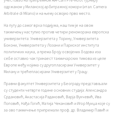
одржаном у Миланској арбитражној комори (итал. Camera
Arbitrale di Milano) и на њему освојио прво место.
На путу до самог врха подијума, наш тим је на овом
такмичењу наступио против четири реноморана европска
универзитета: Универзитета у Торину, Универзитета
Бокони, Универзитета у Лозани и Париског института
политичких наука, а према броју освојених бодова иза
себе оставио чак тринаест такмичарских тимова из целе
Европе међу којима су другопласирани Универзитет у
Милану и трећепласирани Универзитет у Грацу.
Правни факултет Универзитета у Београду представљали
су студенти четврте године основних студија: Александра
Срдановић, Анастасија Радановић, Варја Вукчевић, Ива
Поповић, Нађа Гогић, Матија Чекановић и Игор Муиџа које су
за ово такмичење припремали проф. др. Владимир Павић и