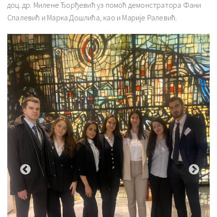
доц. др. Милене Ђорђевић уз помоћ демонстратора Фани
Спалевић и Марка Дошлића, као и Марије Ралевић.