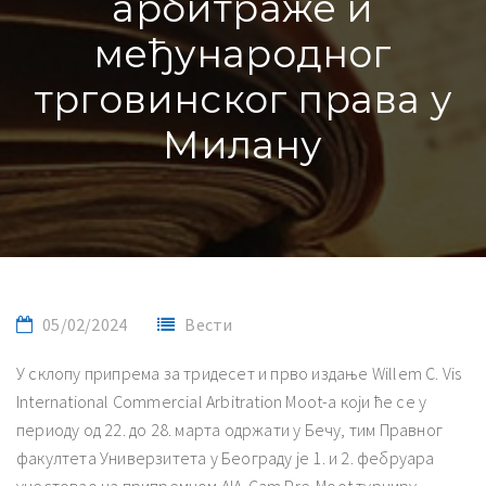
арбитраже и
међународног
трговинског права у
Милану
05/02/2024
Вести
У склопу припрема за тридесет и прво издање Willem C. Vis
International Commercial Arbitration Moot-а који ће се у
периоду од 22. до 28. марта одржати у Бечу, тим Правног
факултета Универзитета у Београду је 1. и 2. фебруара
учестовао на припремном AIA-Cam Pre-Moot турниру