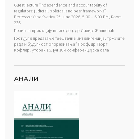
Guest lecture “Independence and accountability of
regulators: judicial, political and peer frameworks”,
Professor Yane Svetiev 25 June 2026, 5.00 – 6.00 PM, Room
236
Позив на промоцију књиге доц. др Лидије Живковић
Гостујуће предавање “Вештачка интелигенција, тржиште
рада и будућност опорезивања” Проф. др Георг
Кофлер, уторак 16. јун 18ч конференцијска сала
АНАЛИ