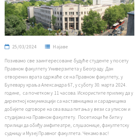
25/03/2024
Најаве
Позивамо све заинтересоване будуће студенте у посету
Правном факултету Универзитета у Београду. Дан
отворених врата одржаће се на Правном факултету, у
Булевару краља Александра 67, у суботу 30. марта 2024.
године, са почетком у 11 часова. Искористите прилику да у
директној комуникацији са наставницима и сарадницима
добијете одговоре на сва ваша питања у вези са уписом и
студијама на Правном факултету. Посетиоци ће бити у
прилици да обиђу амфитеатре, слушаонице, факултетску
судницу и Музеј Правног факултета. Чекамо вас!