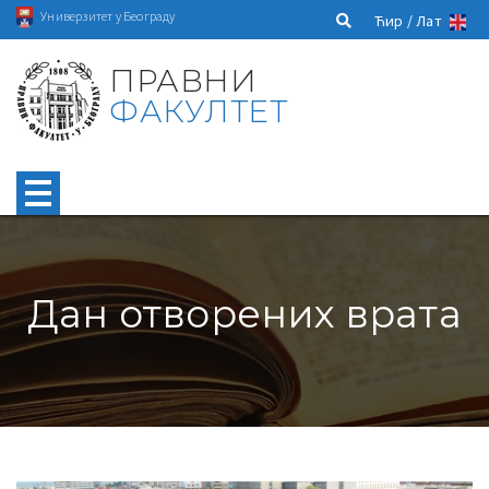
Универзитет у Београду
Ћир /
Лат
ПРАВНИ
ФАКУЛТЕТ
Дан отворених врата