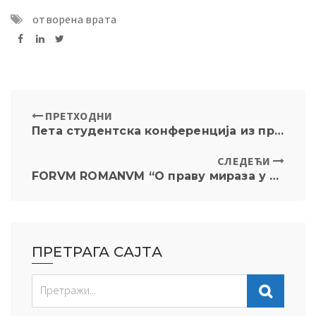
отворена врата
ПРЕТХОДНИ
Пета студентска конференција из правне историје “Iustoria 2024: Правни транспланти кроз историју”, 25-27. март, конференцијска сала и онлајн
СЛЕДЕЋИ
FORVM ROMANVM “О праву мираза у которском Статуту, штампаном 1616. године у Венецији” Јанко Пауновић, Правни факултет Универзитета у Бечу, петак, 29. март 2024, у 19:00 у амф. VI и онлајн
ПРЕТРАГА САЈТА