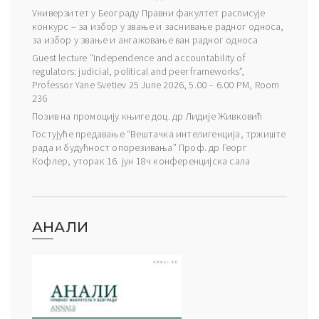
Универзитет у Београду Правни факултет расписује
конкурс – за избор у звање и заснивање радног односа,
за избор у звање и ангажовање ван радног односа
Guest lecture “Independence and accountability of
regulators: judicial, political and peer frameworks”,
Professor Yane Svetiev 25 June 2026, 5.00 – 6.00 PM, Room
236
Позив на промоцију књиге доц. др Лидије Живковић
Гостујуће предавање “Вештачка интелигенција, тржиште
рада и будућност опорезивања” Проф. др Георг
Кофлер, уторак 16. јун 18ч конференцијска сала
АНАЛИ