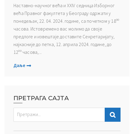
Наставно-научног већа и XXIV седница Изборног
већа Правног факултета у Београду одржати у
понедељак, 22. 04. 2024. године, са почетком у 18ºº
часова. Истовремено вас молимо да своје
предлоге и извештаје доставите Секретаријату,
најкасније до петка, 12. априла 2024. године, до
12ºº часова,...
Даље
ПРЕТРАГА САЈТА