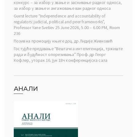
конкурс – за избор у звање и заснивање радног односа,
за избор у звање и ангажовање ван радног односа
Guest lecture “Independence and accountability of
regulators: judicial, political and peer frameworks”,
Professor Yane Svetiev 25 June 2026, 5.00 – 6.00 PM, Room
236
Позив на промоцију књиге доц. др Лидије Живковић
Гостујуће предавање “Вештачка интелигенција, тржиште
рада и будућност опорезивања” Проф. др Георг
Кофлер, уторак 16. јун 18ч конференцијска сала
АНАЛИ