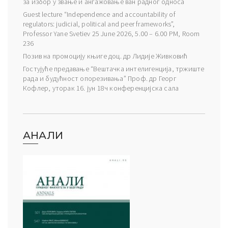
за избор у звање и ангажовање ван радног односа
Guest lecture “Independence and accountability of
regulators: judicial, political and peer frameworks”,
Professor Yane Svetiev 25 June 2026, 5.00 – 6.00 PM, Room
236
Позив на промоцију књиге доц. др Лидије Живковић
Гостујуће предавање “Вештачка интелигенција, тржиште
рада и будућност опорезивања” Проф. др Георг
Кофлер, уторак 16. јун 18ч конференцијска сала
АНАЛИ