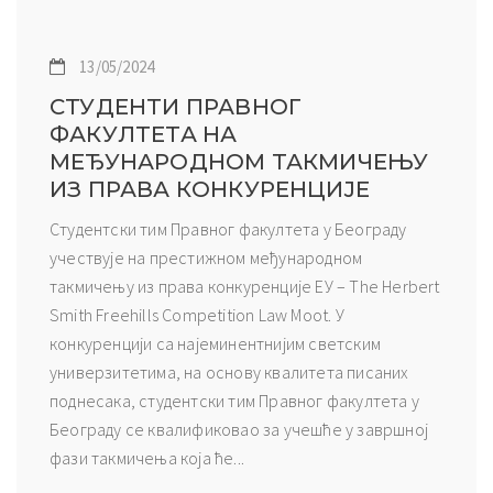
13/05/2024
СТУДЕНТИ ПРАВНОГ
ФАКУЛТЕТА НА
МЕЂУНАРОДНОМ ТАКМИЧЕЊУ
ИЗ ПРАВА КОНКУРЕНЦИЈЕ
Студентски тим Правног факултета у Београду
учествује на престижном међународном
такмичењу из права конкуренције ЕУ – The Herbert
Smith Freehills Competition Law Moot. У
конкуренцији са најеминентнијим светским
универзитетима, на основу квалитета писаних
поднесака, студентски тим Правног факултета у
Београду се квалификовао за учешће у завршној
фази такмичења која ће...