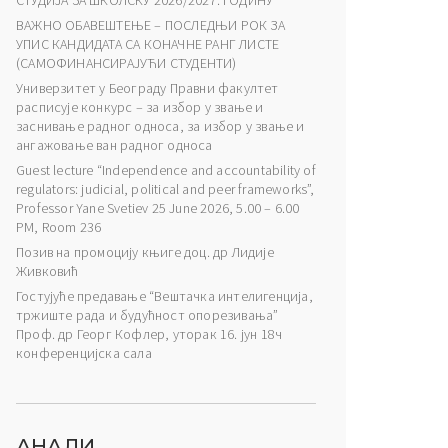
СТУДИЈА ЗА ШКОЛСКУ 2026/2027. ГОДИНУ
ВАЖНО ОБАВЕШТЕЊЕ – ПОСЛЕДЊИ РОК ЗА
УПИС КАНДИДАТА СА КОНАЧНЕ РАНГ ЛИСТЕ
(САМОФИНАНСИРАЈУЋИ СТУДЕНТИ)
Универзитет у Београду Правни факултет
расписује конкурс – за избор у звање и
заснивање радног односа, за избор у звање и
ангажовање ван радног односа
Guest lecture “Independence and accountability of
regulators: judicial, political and peer frameworks”,
Professor Yane Svetiev 25 June 2026, 5.00 – 6.00
PM, Room 236
Позив на промоцију књиге доц. др Лидије
Живковић
Гостујуће предавање “Вештачка интелигенција,
тржиште рада и будућност опорезивања”
Проф. др Георг Кофлер, уторак 16. јун 18ч
конференцијска сала
АНАЛИ