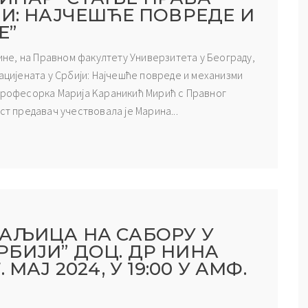
ЈИ: НАЈЧЕШЋЕ ПОВРЕДЕ И
Е”
дине, на Правном факултету Универзитета у Београду,
пацијената у Србији: Најчешће повреде и механизми
 професорка Марија Kараникић Мирић с Правног
ст предавач учествовала је Марина...
АЉИЦА НА САБОРУ У
БИЈИ” ДОЦ. ДР НИНА
МАЈ 2024, У 19:00 У АМФ.