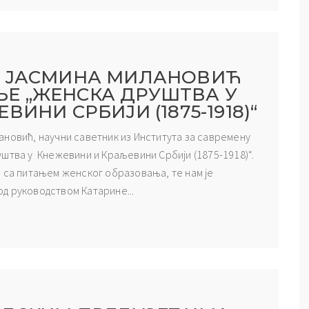
Р ЈАСМИНА МИЛАНОВИЋ
Е „ЖЕНСКА ДРУШТВА У
ИНИ СРБИЈИ (1875-1918)“
илановић, научни саветник из Института за савремену
штва у Кнежевини и Краљевини Србији (1875-1918)“.
” са питањем женског образовања, те нам је
д руководством Катарине...