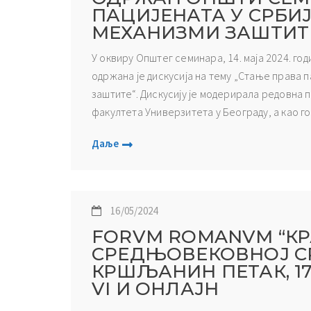
ПАЦИЈЕНАТА У СРБИ
МЕХАНИЗМИ ЗАШТИТ
У оквиру Општег семинара, 14. маја 2024. го
одржана је дискусија на тему „Стање права 
заштите“. Дискусију је модерирала редовна
факултета Универзитета у Београду, а као го
Даље
16/05/2024
FORVM ROMANVM “КР
СРЕДЊОВЕКОВНОЈ СР
КРШЉАНИН ПЕТАК, 17. 
VI И ОНЛАЈН