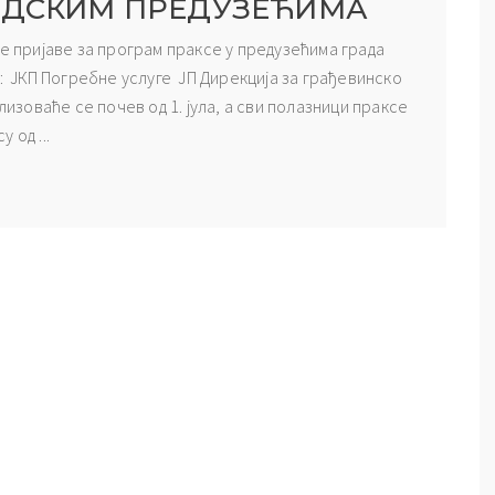
РАДСКИМ ПРЕДУЗЕЋИМА
се пријаве за програм праксе у предузећима града
у: ЈКП Погребне услуге ЈП Дирекција за грађевинско
оваће се почев од 1. јула, а сви полазници праксе
 од ...