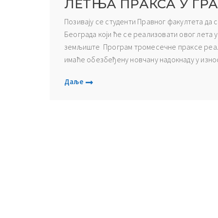
ЛЕТЊА ПРАКСА У Г
Позивају се студенти Правног факултета да 
Београда који ће се реализовати овог лета 
земљиште Програм тромесечне праксе реализ
имаће обезбеђену новчану надокнаду у износу
Даље