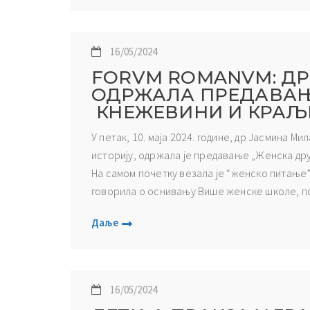
16/05/2024
FORVM ROMANVM: Д
ОДРЖАЛА ПРЕДАВАЊ
КНЕЖЕВИНИ И КРАЉЕВ
У петак, 10. маја 2024. године, др Јасмина М
историју, одржала је предавање „Женска дру
На самом почетку везала је “женско питање
говорила о оснивању Више женске школе, по
Даље
16/05/2024