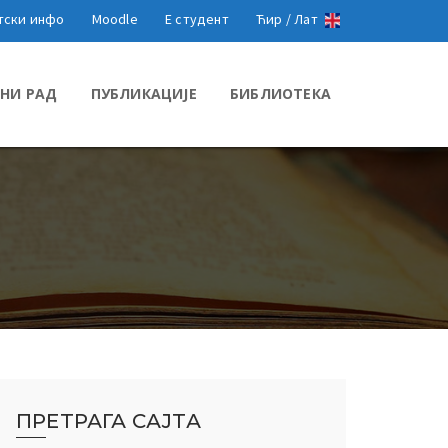
тски инфо
Moodle
Е студент
Ћир /
Лат
НИ РАД
ПУБЛИКАЦИЈЕ
БИБЛИОТЕКА
ПРЕТРАГА САЈТА