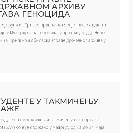
 ДРЖАВНОМ АРХИВУ
РТАВА ГЕНОЦИДА
кој групи из Српске правне историје, наши студенти
ије и Музеј жртава геноцида, у пратњи доц. др Нине
ића. Приликом обиласка зграде Државног архива у
ТУДЕНТЕ У ТАКМИЧЕЊУ
РАЖЕ
раду је на овогодишњем такмичењу из спортске
 (SAM) које је одржано у Мадриду од 23. до 24. маја