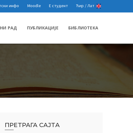
тски инфо
Moodle
Е студент
Ћир /
Лат
НИ РАД
ПУБЛИКАЦИЈЕ
БИБЛИОТЕКА
ПРЕТРАГА САЈТА