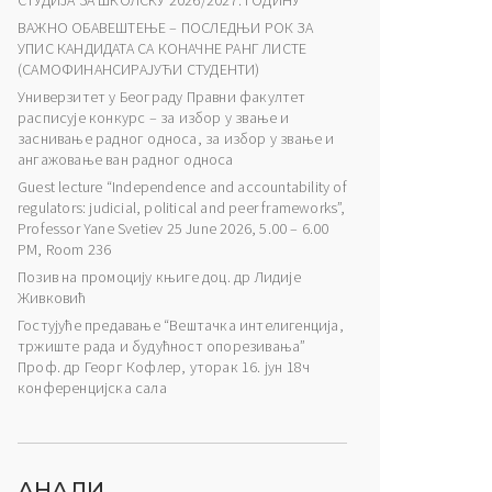
СТУДИЈА ЗА ШКОЛСКУ 2026/2027. ГОДИНУ
ВАЖНО ОБАВЕШТЕЊЕ – ПОСЛЕДЊИ РОК ЗА
УПИС КАНДИДАТА СА КОНАЧНЕ РАНГ ЛИСТЕ
(САМОФИНАНСИРАЈУЋИ СТУДЕНТИ)
Универзитет у Београду Правни факултет
расписује конкурс – за избор у звање и
заснивање радног односа, за избор у звање и
ангажовање ван радног односа
Guest lecture “Independence and accountability of
regulators: judicial, political and peer frameworks”,
Professor Yane Svetiev 25 June 2026, 5.00 – 6.00
PM, Room 236
Позив на промоцију књиге доц. др Лидије
Живковић
Гостујуће предавање “Вештачка интелигенција,
тржиште рада и будућност опорезивања”
Проф. др Георг Кофлер, уторак 16. јун 18ч
конференцијска сала
АНАЛИ