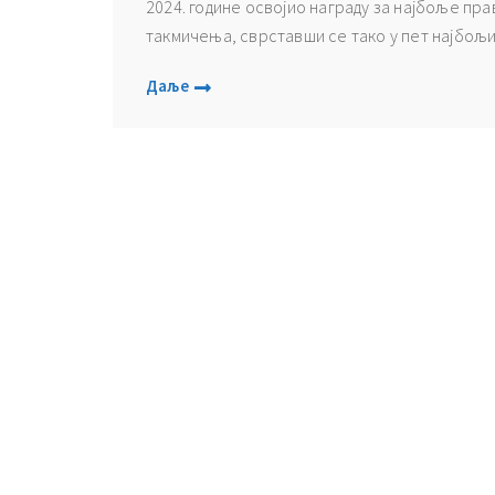
2024. године освојио награду за најбоље п
такмичења, сврставши се тако у пет најбољих
Даље