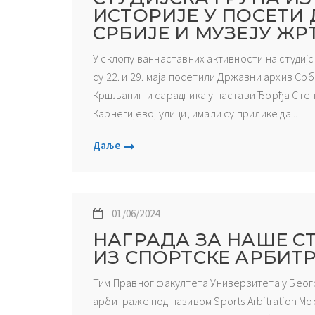
ИСТОРИЈЕ У ПОСЕТИ
СРБИЈЕ И МУЗЕЈУ Ж
У склопу ваннаставних активности на студијс
су 22. и 29. маја посетили Државни архив Срб
Кршљанин и сарадника у настави Ђорђа Степ
Карнегијевој улици, имали су прилике да...
Даље
01/06/2024
НАГРАДА ЗА НАШЕ С
ИЗ СПОРТСКЕ АРБИТ
Тим Правног факултета Универзитета у Беог
арбитраже под називом Sports Arbitration Moot