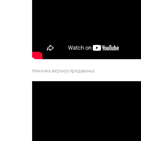
Немачка верзија предавања