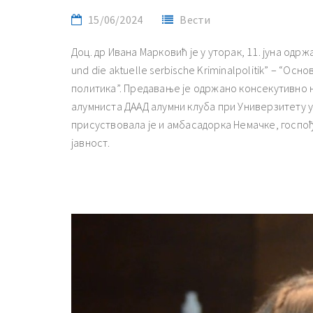
15/06/2024
Вести
Доц. др Ивана Марковић је у уторак, 11. јуна одр
und die aktuelle serbische Kriminalpolitik” – “О
политика”. Предавање је одржано консекутивно 
алумниста ДААД алумни клуба при Универзитету у 
присуствовала је и амбасадорка Немачке, госпо
јавност.