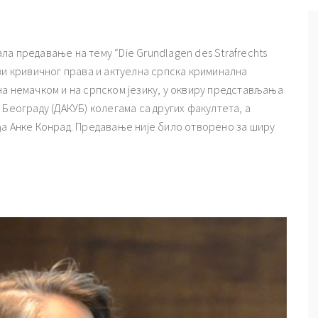
жала предавање на тему “Die Grundlagen des Strafrechts
снови кривичног права и актуелна српска криминална
на немачком и на српском језику, у оквиру представљања
Београду (ДАКУБ) колегама са других факултета, а
ђа Анке Конрад. Предавање није било отворено за ширу