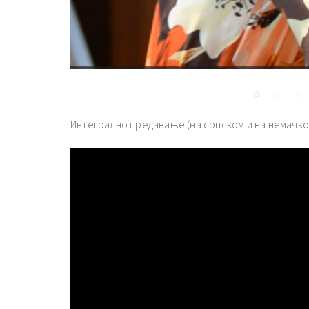
Интегрално предавање (на српском и на немачком