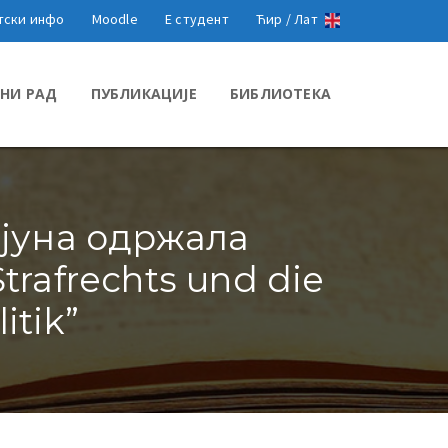
тски инфо
Moodle
Е студент
Ћир /
Лат
НИ РАД
ПУБЛИКАЦИЈЕ
БИБЛИОТЕКА
 јуна одржала
rafrechts und die
itik”