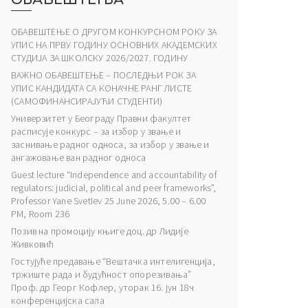
ОБАВЕШТЕЊЕ О ДРУГОМ КОНКУРСНОМ РОКУ ЗА
УПИС НА ПРВУ ГОДИНУ ОСНОВНИХ АКАДЕМСКИХ
СТУДИЈА ЗА ШКОЛСКУ 2026/2027. ГОДИНУ
ВАЖНО ОБАВЕШТЕЊЕ – ПОСЛЕДЊИ РОК ЗА
УПИС КАНДИДАТА СА КОНАЧНЕ РАНГ ЛИСТЕ
(САМОФИНАНСИРАЈУЋИ СТУДЕНТИ)
Универзитет у Београду Правни факултет
расписује конкурс – за избор у звање и
заснивање радног односа, за избор у звање и
ангажовање ван радног односа
Guest lecture “Independence and accountability of
regulators: judicial, political and peer frameworks”,
Professor Yane Svetiev 25 June 2026, 5.00 – 6.00
PM, Room 236
Позив на промоцију књиге доц. др Лидије
Живковић
Гостујуће предавање “Вештачка интелигенција,
тржиште рада и будућност опорезивања”
Проф. др Георг Кофлер, уторак 16. јун 18ч
конференцијска сала