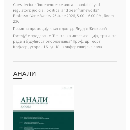
Guest lecture “Independence and accountability of
regulators: judicial, political and peer frameworks”,
Professor Yane Svetiev 25 June 2026, 5.00 – 6.00 PM, Room
236
Позив на промоцију књиге доц. др Лидије Живковић
Гостујуће предавање “Вештачка интелигенција, тржиште
рада и будућност опорезивања” Проф. др Георг
Кофлер, уторак 16. јун 18ч конференцијска сала
АНАЛИ