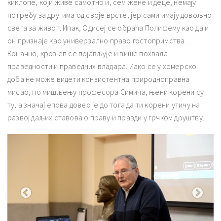
киклопе, који живе самотно и, сем жене и деце, немају
потребу за другима од своје врсте, јер сами имају довољно
свега за живот. Ипак, Одисеј се обраћа Полифему као да и
он признаје као универзално право гостопримства.
Коначно, кроз еп се појављује и више похвала
праведности и праведних владара. Иако се у хомерско
доба не може видети конзистентна природноправна
мисао, по мишљењу професора Симича, њени корени су
ту, а значај епова довео је до тога да ти корени утичу на
развој даљих ставова о праву и правди у грчком друштву.