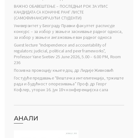
ВАЖНО ОБАВЕШТЕЊЕ – ПОСЛЕДЊИ РОК ЗА УПИС
КАНДИДАТА СА КОНАЧНЕ РАНГ ЛИСТЕ
(САМОФИНАНСИРАЈУЋИ СТУДЕНТИ)
Универзитет у Београду Правни факултет расписује
конкурс – за избор у звање и заснивање радног односа,
за избор у звање и ангажовање ван радног односа
Guest lecture “Independence and accountability of
regulators: judicial, political and peer frameworks”,
Professor Yane Svetiev 25 June 2026, 5.00 – 6.00 PM, Room
236
Позив на промоцију књиге доц. др Лидије Живковић
Гостујуће предавање “Вештачка интелигенција, тржиште
рада и будућност опорезивања” Проф. др Георг
Кофлер, уторак 16. јун 18ч конференцијска сала
АНАЛИ