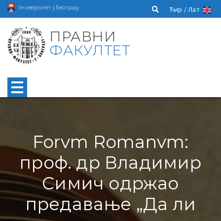
Универзитет у Београду
Ћир /
Лат
ПРАВНИ
ФАКУЛТЕТ
Forvm Romanvm:
проф. др Владимир
Симич одржао
предавање „Да ли