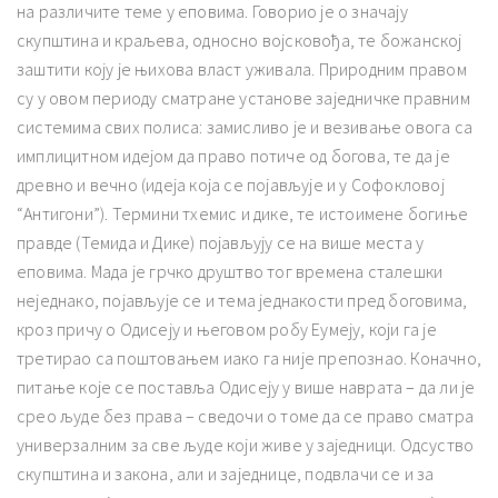
на различите теме у еповима. Говорио је о значају
скупштина и краљева, односно војсковођа, те божанској
заштити коју је њихова власт уживала. Природним правом
су у овом периоду сматране установе заједничке правним
системима свих полиса: замисливо је и везивање овога са
имплицитном идејом да право потиче од богова, те да је
древно и вечно (идеја која се појављује и у Софокловој
“Антигони”). Термини тхемис и дике, те истоимене богиње
правде (Темида и Дике) појављују се на више места у
еповима. Мада је грчко друштво тог времена сталешки
неједнако, појављује се и тема једнакости пред боговима,
кроз причу о Одисеју и његовом робу Еумеју, који га је
третирао са поштовањем иако га није препознао. Коначно,
питање које се поставља Одисеју у више наврата – да ли је
срео људе без права – сведочи о томе да се право сматра
универзалним за све људе који живе у заједници. Одсуство
скупштина и закона, али и заједнице, подвлачи се и за