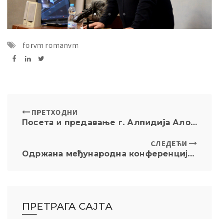
forvm romanvm
ПРЕТХОДНИ
Посета и предавање г. Алпидија Алонса Грауа, министра културе Кубе
СЛЕДЕЋИ
Одржана међународна конференција „Међународно право и једностране присилне мере“ (International Law and Unilateral Coercive Measures) на Универзитету у Београду – Правном факултету
ПРЕТРАГА САЈТА