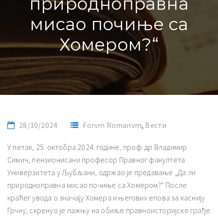
природноправна
мисао почиње са
Хомером?“
28/10/2024
Forvm Romanvm
,
Вести
У петак, 25. октобра 2024. године, проф. др Владимир
Симич, пензионисани професор Правног факултета
Универзитета у Љубљани, одржао је предавање „Да ли
природноправна мисао почиње са Хомером?“ После
краћег увода о значају Хомера и његових епова за каснију
Грчку, скренуо је пажњу на обиље правноисторијске грађе