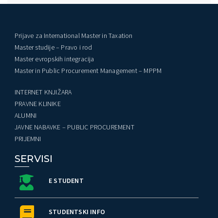
Prijave za International Master in Taxation
Master studije – Pravo i rod
Master evropskih integracija
Master in Public Procurement Management – MPPM
INTERNET KNJIŽARA
PRAVNE KLINIKE
ALUMNI
JAVNE NABAVKE – PUBLIC PROCUREMENT
PRIJEMNI
SERVISI
E STUDENT
STUDENTSKI INFO