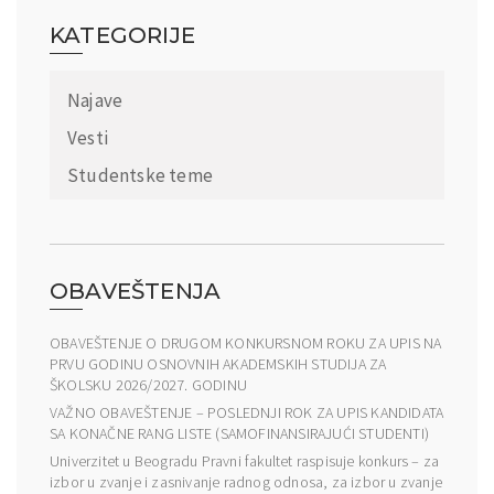
KATEGORIJE
Najave
Vesti
Studentske teme
OBAVEŠTENJA
OBAVEŠTENJE O DRUGOM KONKURSNOM ROKU ZA UPIS NA
PRVU GODINU OSNOVNIH AKADEMSKIH STUDIJA ZA
ŠKOLSKU 2026/2027. GODINU
VAŽNO OBAVEŠTENJE – POSLEDNJI ROK ZA UPIS KANDIDATA
SA KONAČNE RANG LISTE (SAMOFINANSIRAJUĆI STUDENTI)
Univerzitet u Beogradu Pravni fakultet raspisuje konkurs – za
izbor u zvanje i zasnivanje radnog odnosa, za izbor u zvanje