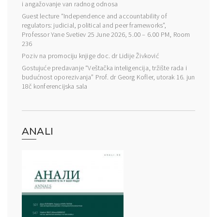
i angažovanje van radnog odnosa
Guest lecture “Independence and accountability of
regulators: judicial, political and peer frameworks”,
Professor Yane Svetiev 25 June 2026, 5.00 – 6.00 PM, Room
236
Poziv na promociju knjige doc. dr Lidije Živković
Gostujuće predavanje “Veštačka inteligencija, tržište rada i
budućnost oporezivanja” Prof. dr Georg Kofler, utorak 16. jun
18č konferencijska sala
ANALI