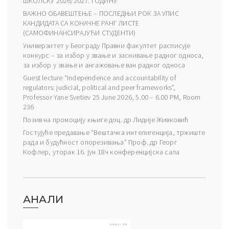
ШКОЛСКУ 2026/2027. ГОДИНУ
ВАЖНО ОБАВЕШТЕЊЕ – ПОСЛЕДЊИ РОК ЗА УПИС
КАНДИДАТА СА КОНАЧНЕ РАНГ ЛИСТЕ
(САМОФИНАНСИРАЈУЋИ СТУДЕНТИ)
Универзитет у Београду Правни факултет расписује
конкурс – за избор у звање и заснивање радног односа,
за избор у звање и ангажовање ван радног односа
Guest lecture “Independence and accountability of
regulators: judicial, political and peer frameworks”,
Professor Yane Svetiev 25 June 2026, 5.00 – 6.00 PM, Room
236
Позив на промоцију књиге доц. др Лидије Живковић
Гостујуће предавање “Вештачка интелигенција, тржиште
рада и будућност опорезивања” Проф. др Георг
Кофлер, уторак 16. јун 18ч конференцијска сала
АНАЛИ