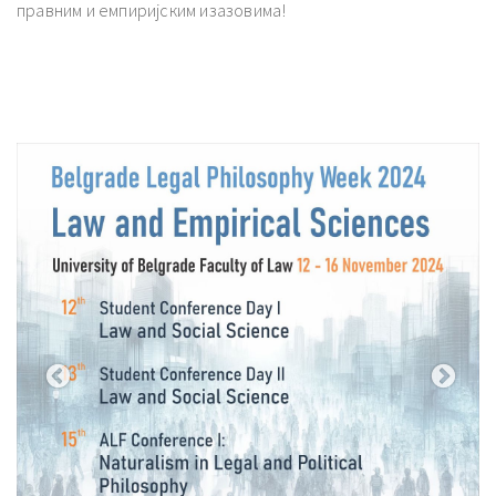
правним и емпиријским изазовима!