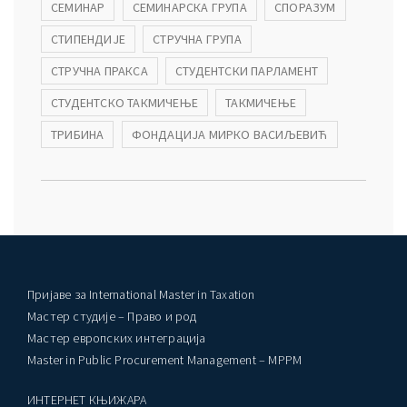
СЕМИНАР
СЕМИНАРСКА ГРУПА
СПОРАЗУМ
СТИПЕНДИЈЕ
СТРУЧНА ГРУПА
СТРУЧНА ПРАКСА
СТУДЕНТСКИ ПАРЛАМЕНТ
СТУДЕНТСКО ТАКМИЧЕЊЕ
ТАКМИЧЕЊЕ
ТРИБИНА
ФОНДАЦИЈА МИРКО ВАСИЉЕВИЋ
Пријаве за International Master in Taxation
Мастер студије – Право и род
Мастер европских интеграција
Master in Public Procurement Management – MPPM
ИНТЕРНЕТ КЊИЖАРА