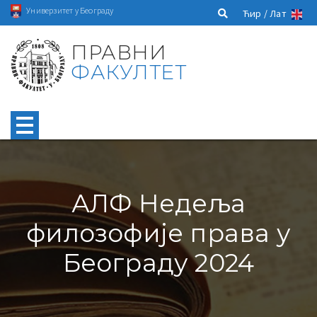
Универзитет у Београду
Ћир /
Лат
ПРАВНИ
ФАКУЛТЕТ
АЛФ Недеља
филозофије права у
Београду 2024