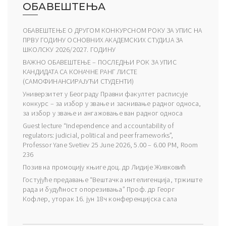
ОБАВЕШТЕЊА
ОБАВЕШТЕЊЕ О ДРУГОМ КОНКУРСНОМ РОКУ ЗА УПИС НА
ПРВУ ГОДИНУ ОСНОВНИХ АКАДЕМСКИХ СТУДИЈА ЗА
ШКОЛСКУ 2026/2027. ГОДИНУ
ВАЖНО ОБАВЕШТЕЊЕ – ПОСЛЕДЊИ РОК ЗА УПИС
КАНДИДАТА СА КОНАЧНЕ РАНГ ЛИСТЕ
(САМОФИНАНСИРАЈУЋИ СТУДЕНТИ)
Универзитет у Београду Правни факултет расписује
конкурс – за избор у звање и заснивање радног односа,
за избор у звање и ангажовање ван радног односа
Guest lecture “Independence and accountability of
regulators: judicial, political and peer frameworks”,
Professor Yane Svetiev 25 June 2026, 5.00 – 6.00 PM, Room
236
Позив на промоцију књиге доц. др Лидије Живковић
Гостујуће предавање “Вештачка интелигенција, тржиште
рада и будућност опорезивања” Проф. др Георг
Кофлер, уторак 16. јун 18ч конференцијска сала