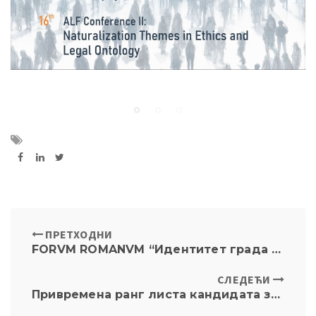
ПРЕТХОДНИ
FORVM ROMANVM “Идентитет града Београда у XIX и XX веку (варош, град, престоница)” др Небојша Јовановић, историчар петак, 8. новембар 2024, у 19:00 у амф. VI и онлајн
СЛЕДЕЋИ
Привремена ранг листа кандидата за упис на мастер академске студије, студијски програм Право у школској 2024/2025. години – трећи уписни рок