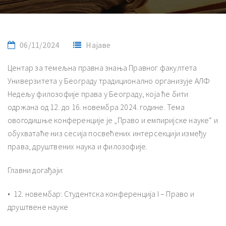
06/11/2024
Најаве
Центар за темељна правна знања Правног факултета
Универзитета у Београду традиционално организује АЛФ
Недељу филозофије права у Београду, која ће бити
одржана од 12. до 16. новембра 2024. године. Тема
овогодишње конференције је „Право и емпиријске науке“ и
обухватаће низ сесија посвећених интерсекцији између
права, друштвених наука и филозофије.
Главни догађаји:
•⁠ ⁠12. новембар: Студентска конференција I – Право и
друштвене науке