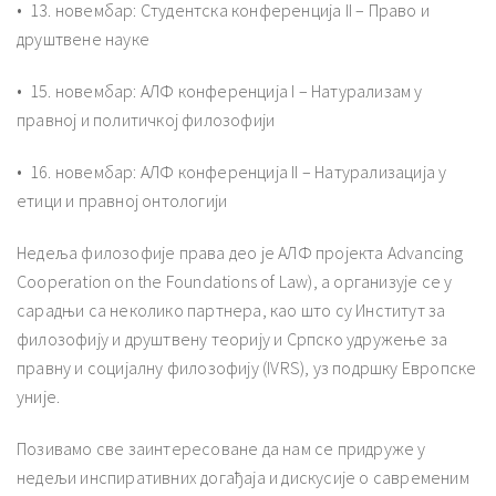
•⁠ ⁠13. новембар: Студентска конференција II – Право и
друштвене науке
•⁠ ⁠15. новембар: АЛФ конференција I – Натурализам у
правној и политичкој филозофији
•⁠ ⁠16. новембар: АЛФ конференција II – Натурализација у
етици и правној онтологији
Недеља филозофије права део је АЛФ пројекта Advancing
Cooperation on the Foundations of Law), а организује се у
сарадњи са неколико партнера, као што су Институт за
филозофију и друштвену теорију и Српско удружење за
правну и социјалну филозофију (IVRS), уз подршку Европске
уније.
Позивамо све заинтересоване да нам се придруже у
недељи инспиративних догађаја и дискусије о савременим