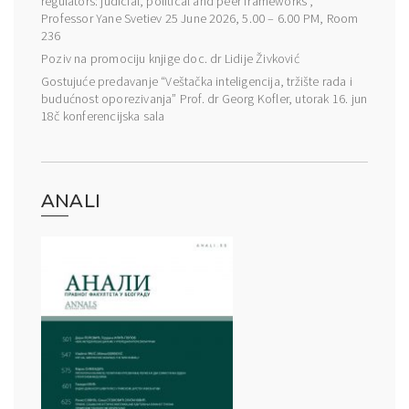
regulators: judicial, political and peer frameworks”,
Professor Yane Svetiev 25 June 2026, 5.00 – 6.00 PM, Room
236
Poziv na promociju knjige doc. dr Lidije Živković
Gostujuće predavanje “Veštačka inteligencija, tržište rada i
budućnost oporezivanja” Prof. dr Georg Kofler, utorak 16. jun
18č konferencijska sala
ANALI