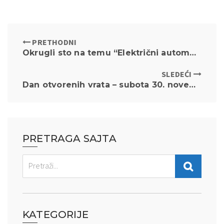
PRETHODNI
Okrugli sto na temu “Električni automobili i održiva moda u formuli održivosti životne sredine” Amf. IV, utorak, 19. novembar 2024. god, 15č
SLEDEĆI
Dan otvorenih vrata – subota 30. novembar 2024. godine
PRETRAGA SAJTA
KATEGORIJE