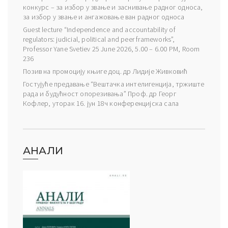
конкурс – за избор у звање и заснивање радног односа,
за избор у звање и ангажовање ван радног односа
Guest lecture “Independence and accountability of
regulators: judicial, political and peer frameworks”,
Professor Yane Svetiev 25 June 2026, 5.00 – 6.00 PM, Room
236
Позив на промоцију књиге доц. др Лидије Живковић
Гостујуће предавање “Вештачка интелигенција, тржиште
рада и будућност опорезивања” Проф. др Георг
Кофлер, уторак 16. јун 18ч конференцијска сала
АНАЛИ