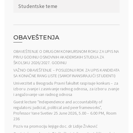
Studentske teme
OBAVEŠTENJA
OBAVEŠTENJE O DRUGOM KONKURSNOM ROKU ZA UPIS NA
PRVU GODINU OSNOVNIH AKADEMSKIH STUDIJA ZA
ŠKOLSKU 2026/2027. GODINU
VAŽNO OBAVEŠTENJE – POSLEDNJI ROK ZA UPIS KANDIDATA
SA KONAČNE RANG LISTE (SAMOFINANSIRAJUĆI STUDENTI)
Univerzitet u Beogradu Pravni fakultet raspisuje konkurs – za
izbor u zvanje i zasnivanje radnog odnosa, za izbor u zvanje
i angažovanje van radnog odnosa
Guest lecture “Independence and accountability of
regulators: judicial, political and peer frameworks”,
Professor Yane Svetiev 25 June 2026, 5.00 – 6.00 PM, Room
236
Poziv na promociju knjige doc. dr Lidije Živković