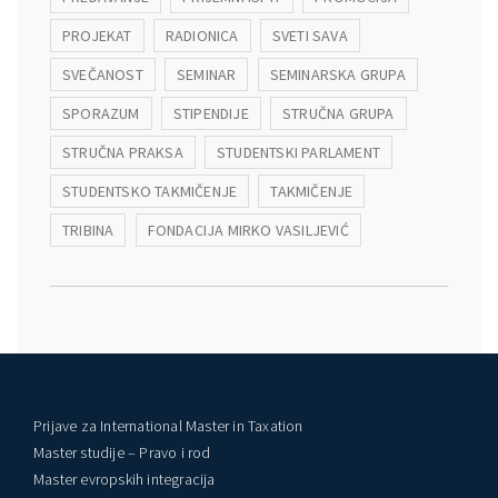
PROJEKAT
RADIONICA
SVETI SAVA
SVEČANOST
SEMINAR
SEMINARSKA GRUPA
SPORAZUM
STIPENDIJE
STRUČNA GRUPA
STRUČNA PRAKSA
STUDENTSKI PARLAMENT
STUDENTSKO TAKMIČENJE
TAKMIČENJE
TRIBINA
FONDACIJA MIRKO VASILJEVIĆ
Prijave za International Master in Taxation
Master studije – Pravo i rod
Master evropskih integracija