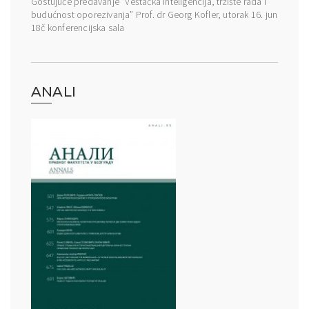
Gostujuće predavanje “Veštačka inteligencija, tržište rada i
budućnost oporezivanja” Prof. dr Georg Kofler, utorak 16. jun
18č konferencijska sala
ANALI