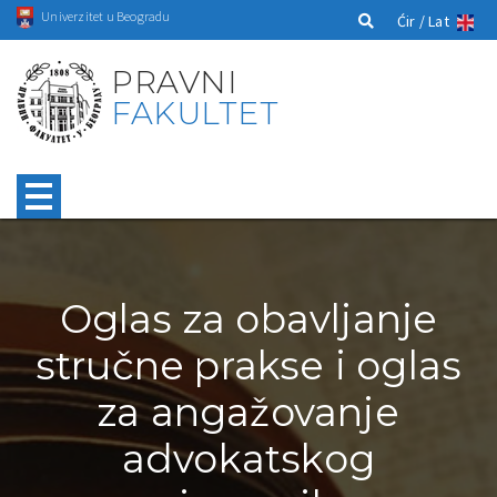
Univerzitet u Beogradu
Ćir /
Lat
PRAVNI
FAKULTET
Oglas za obavljanje
stručne prakse i oglas
za angažovanje
advokatskog