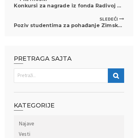
Konkursi za nagrade iz fonda Radivoj B. Vasović
SLEDEĆI
Poziv studentima za pohađanje Zimske škole međunarodnih odnosa pod nazivom „Međunarodni odnosi u prvoj četvrtini 21. veka“
PRETRAGA SAJTA
KATEGORIJE
Najave
Vesti