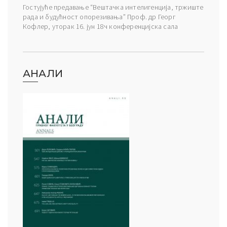
Гостујуће предавање “Вештачка интелигенција, тржиште
рада и будућност опорезивања” Проф. др Георг
Кофлер, уторак 16. јун 18ч конференцијска сала
АНАЛИ