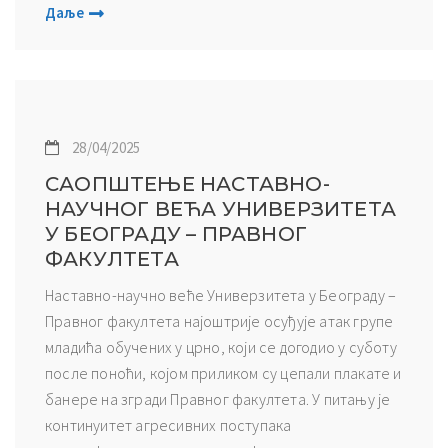
Даље
28/04/2025
САОПШТЕЊЕ НАСТАВНО-
НАУЧНОГ ВЕЋА УНИВЕРЗИТЕТА
У БЕОГРАДУ – ПРАВНОГ
ФАКУЛТЕТА
Наставно-научно веће Универзитета у Београду –
Правног факултета најоштрије осуђује атак групе
младића обучених у црно, који се догодио у суботу
после поноћи, којом приликом су цепали плакате и
банере на згради Правног факултета. У питању је
континуитет агресивних поступака