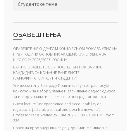
Студентске теме
ОБАВЕШТЕЊА
ОБАВЕШТЕЊЕ О ДРУГОМ КОНКУРСНОМ РОКУ ЗА УПИС НА
ПРВУ ГОДИНУ ОСНОВНИХ АКАДЕМСКИХ СТУДИЈА ЗА
ШКОЛСКУ 2026/2027. ГОДИНУ
ВАЖНО ОБАВЕШТЕЊЕ – ПОСЛЕДЊИ РОК ЗА УПИС
КАНДИДАТА СА КОНАЧНЕ РАНГ ЛИСТЕ
(САМОФИНАНСИРАЈУЋИ СТУДЕНТИ)
Универзитет у Београду Правни факултет расписује
конкурс – за избор у звање и заснивање радног односа,
за избор у звање и ангажовање ван радног односа
Guest lecture “Independence and accountability of
regulators: judicial, political and peer frameworks”,
Professor Yane Svetiev 25 June 2026, 5.00 – 6.00 PM, Room
236
Позив на промоцију књиге доц. др Лидије Живковић