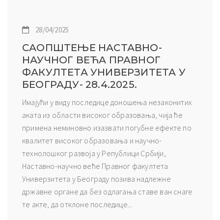
28/04/2025
САОПШТЕЊЕ НАСТАВНО-
НАУЧНОГ ВЕЋА ПРАВНОГ
ФАКУЛТЕТА УНИВЕРЗИТЕТА У
БЕОГРАДУ- 28.4.2025.
Имајући у виду последице доношења незаконитих
аката из области високог образовања, чија ће
примена неминовно изазвати погубне ефекте по
квалитет високог образовања и научно-
технолошког развоја у Републици Србији,
Наставно-научно веће Правног факултета
Универзитета у Београду позива надлежне
државне органе да без одлагања ставе ван снаге
те акте, да отклоне последице...