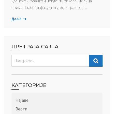
идентификованих и неидентификованих лица
према Правном факултету, који траје још...
Даље
ПРЕТРАГА САЈТА
КАТЕГОРИЈЕ
Најаве
Вести