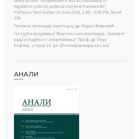
Guest lecture “Independence and accountability of
regulators: judicial, political and peer frameworks”,
Professor Yane Svetiev 25 June 2026, 5.00 – 6.00 PM, Room
236
Позив на промоцију књиге доц. др Лидије Живковић
Гостујуће предавање “Вештачка интелигенција, тржиште
рада и будућност опорезивања” Проф. др Георг
Кофлер, уторак 16. јун 18ч конференцијска сала
АНАЛИ