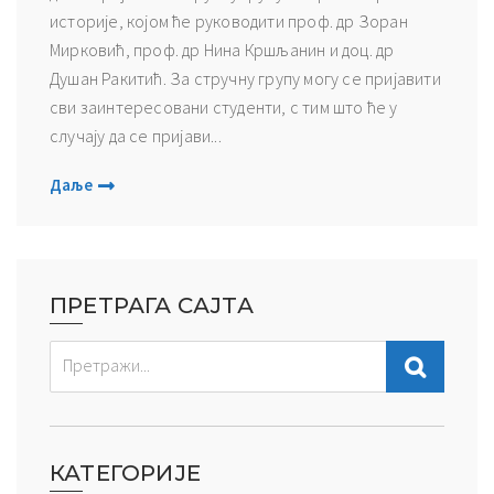
историје, којом ће руководити проф. др Зоран
Мирковић, проф. др Нина Кршљанин и доц. др
Душан Ракитић. За стручну групу могу се пријавити
сви заинтересовани студенти, с тим што ће у
случају да се пријави...
Даље
ПРЕТРАГА САЈТА
КАТЕГОРИЈЕ