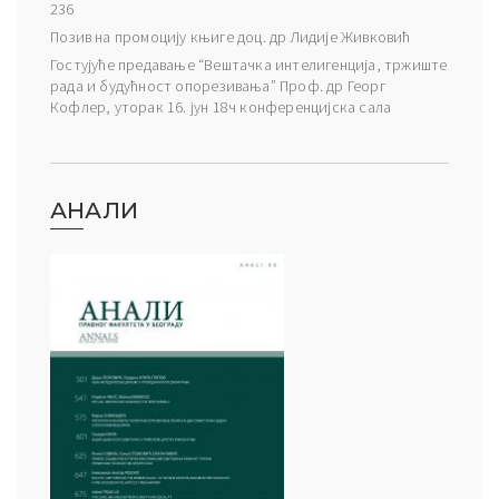
236
Позив на промоцију књиге доц. др Лидије Живковић
Гостујуће предавање “Вештачка интелигенција, тржиште
рада и будућност опорезивања” Проф. др Георг
Кофлер, уторак 16. јун 18ч конференцијска сала
АНАЛИ