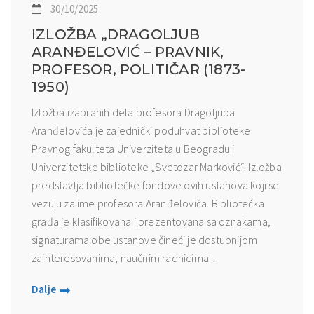
30/10/2025
IZLOŽBA „DRAGOLJUB
ARANĐELOVIĆ – PRAVNIK,
PROFESOR, POLITIČAR (1873-
1950)
Izložba izabranih dela profesora Dragoljuba
Aranđelovića je zajednički poduhvat biblioteke
Pravnog fakulteta Univerziteta u Beogradu i
Univerzitetske biblioteke „Svetozar Marković“. Izložba
predstavlja bibliotečke fondove ovih ustanova koji se
vezuju za ime profesora Aranđelovića. Bibliotečka
građa je klasifikovana i prezentovana sa oznakama,
signaturama obe ustanove čineći je dostupnijom
zainteresovanima, naučnim radnicima...
Dalje