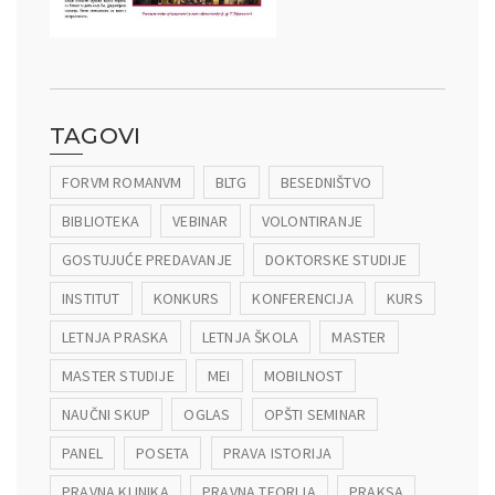
st Poslovanja” – Događaji
TAGOVI
FORVM ROMANVM
BLTG
BESEDNIŠTVO
BIBLIOTEKA
VEBINAR
VOLONTIRANJE
GOSTUJUĆE PREDAVANJE
DOKTORSKE STUDIJE
INSTITUT
KONKURS
KONFERENCIJA
KURS
LETNJA PRASKA
LETNJA ŠKOLA
MASTER
MASTER STUDIJE
MEI
MOBILNOST
NAUČNI SKUP
OGLAS
OPŠTI SEMINAR
PANEL
POSETA
PRAVA ISTORIJA
PRAVNA KLINIKA
PRAVNA TEORIJA
PRAKSA