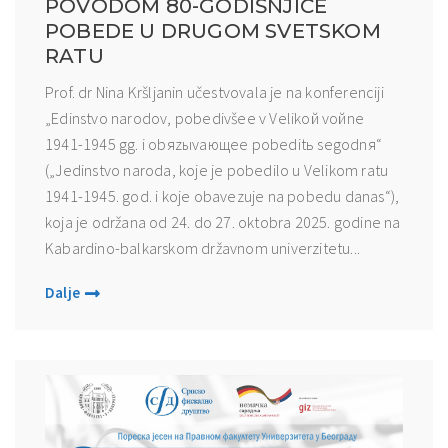
POVODOM 80-GODIŠNJICE
POBEDE U DRUGOM SVETSKOM
RATU
Prof. dr Nina Kršljanin učestvovala je na konferenciji
„Edinstvo narodov, pobedivšee v Velikoй voйne
1941-1945 gg. i obяzыvaющee pobeditь segodnя“
(„Jedinstvo naroda, koje je pobedilo u Velikom ratu
1941-1945. god. i koje obavezuje na pobedu danas“),
koja je održana od 24. do 27. oktobra 2025. godine na
Kabardino-balkarskom državnom univerzitetu...
Dalje