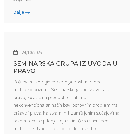
Dalje
24/10/2025
SEMINARSKA GRUPA IZ UVODA U
PRAVO
Poštovana koleginice/kolega,postanite deo
nadaleko poznate Seminarske grupe iz Uvoda u
pravo, koja se na produbljeni, ali i na
nekonvencionalan način bavi osnovnim problemima
države i prava. Na stvarnim ili zamišljenim slučajevima
razmatraće se pitanja koja su inače sastavni deo
materije iz Uvoda u pravo – o demokratskim i