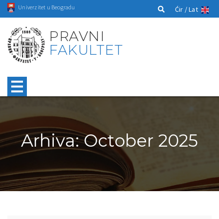
Univerzitet u Beogradu
Ćir /
Lat
PRAVNI
FAKULTET
Arhiva: October 2025