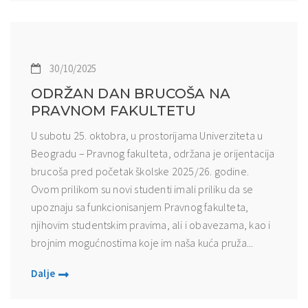
30/10/2025
ODRŽAN DAN BRUCOŠA NA
PRAVNOM FAKULTETU
U subotu 25. oktobra, u prostorijama Univerziteta u
Beogradu – Pravnog fakulteta, održana je orijentacija
brucoša pred početak školske 2025/26. godine.
Ovom prilikom su novi studenti imali priliku da se
upoznaju sa funkcionisanjem Pravnog fakulteta,
njihovim studentskim pravima, ali i obavezama, kao i
brojnim mogućnostima koje im naša kuća pruža...
Dalje