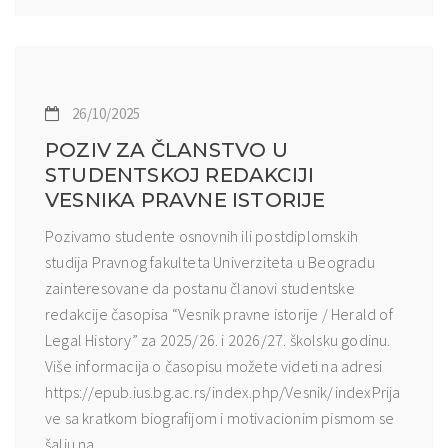
26/10/2025
POZIV ZA ČLANSTVO U
STUDENTSKOJ REDAKCIJI
VESNIKA PRAVNE ISTORIJE
Pozivamo studente osnovnih ili postdiplomskih
studija Pravnog fakulteta Univerziteta u Beogradu
zainteresovane da postanu članovi studentske
redakcije časopisa “Vesnik pravne istorije / Herald of
Legal History” za 2025/26. i 2026/27. školsku godinu.
Više informacija o časopisu možete videti na adresi
https://epub.ius.bg.ac.rs/index.php/Vesnik/indexPrija
ve sa kratkom biografijom i motivacionim pismom se
šalju na...