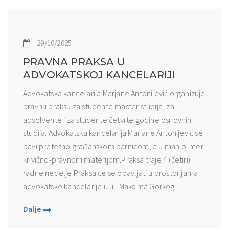
29/10/2025
PRAVNA PRAKSA U
ADVOKATSKOJ KANCELARIJI
Advokatska kancelarija Marjane Antonijević organizuje
pravnu praksu za studente master studija, za
apsolvente i za studente četvrte godine osnovnih
studija. Advokatska kancelarija Marjane Antonijević se
bavi pretežno građanskom parnicom, a u manjoj meri
krivično-pravnom materijom.Praksa traje 4 (četiri)
radne nedelje.Praksa će se obavljati u prostorijama
advokatske kancelarije u ul. Maksima Gorkog...
Dalje