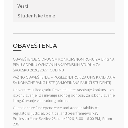
Vesti
Studentske teme
OBAVEŠTENJA
OBAVEŠTENJE O DRUGOM KONKURSNOM ROKU ZA UPIS NA
PRVU GODINU OSNOVNIH AKADEMSKIH STUDIJA ZA
ŠKOLSKU 2026/2027. GODINU
VAŽNO OBAVEŠTENJE – POSLEDNJI ROK ZA UPIS KANDIDATA
SA KONAČNE RANG LISTE (SAMOFINANSIRAJUĆI STUDENTI)
Univerzitet u Beogradu Pravni fakultet raspisuje konkurs – za
izbor u zvanje i zasnivanje radnog odnosa, za izbor u zvanje
i angažovanje van radnog odnosa
Guest lecture “Independence and accountability of
regulators: judicial, political and peer frameworks”,
Professor Yane Svetiev 25 June 2026, 5.00 – 6.00 PM, Room
236