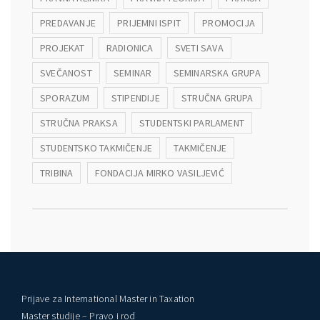
PREDAVANJE
PRIJEMNI ISPIT
PROMOCIJA
PROJEKAT
RADIONICA
SVETI SAVA
SVEČANOST
SEMINAR
SEMINARSKA GRUPA
SPORAZUM
STIPENDIJE
STRUČNA GRUPA
STRUČNA PRAKSA
STUDENTSKI PARLAMENT
STUDENTSKO TAKMIČENJE
TAKMIČENJE
TRIBINA
FONDACIJA MIRKO VASILJEVIĆ
Prijave za International Master in Taxation
Master studije – Pravo i rod