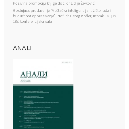
Poziv na promociju knjige doc. dr Lidije Živković
Gostujuće predavanje “Veštačka inteligencija, tržište rada i
budućnost oporezivanja” Prof. dr Georg Kofler, utorak 16. jun
18č konferencijska sala
ANALI