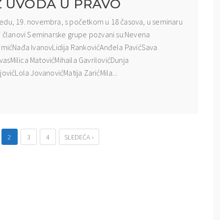
Z UVODA U PRAVO
redu, 19. novembra, s početkom u 18 časova, u seminaru
vi članovi Seminarske grupe pozvani su:Nevena
SimićNađa IvanovLidija RankovićAnđela PavićSava
asMilica MatovićMihaila GavrilovićDunja
ićLola JovanovićMatija ZarićMila...
2
3
4
SLEDEĆA ›