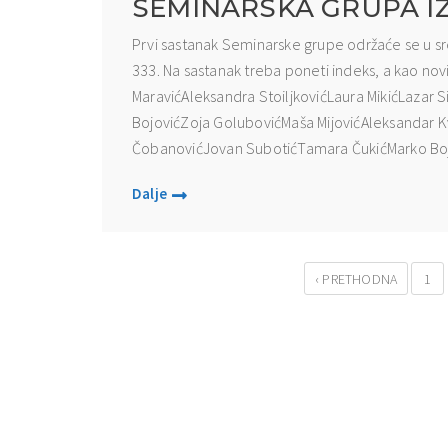
SEMINARSKA GRUPA I
Prvi sastanak Seminarske grupe održaće se u s
333. Na sastanak treba poneti indeks, a kao no
MaravićAleksandra StoiljkovićLaura MikićLazar 
BojovićZoja GolubovićMaša MijovićAleksandar Kv
ČobanovićJovan SubotićTamara ČukićMarko Bojov
Dalje
‹ PRETHODNA
1