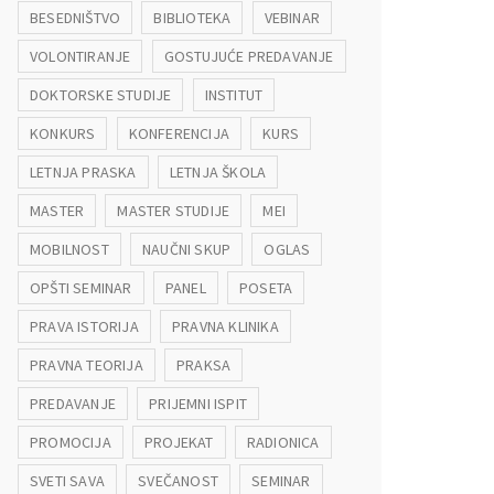
BESEDNIŠTVO
BIBLIOTEKA
VEBINAR
VOLONTIRANJE
GOSTUJUĆE PREDAVANJE
DOKTORSKE STUDIJE
INSTITUT
KONKURS
KONFERENCIJA
KURS
LETNJA PRASKA
LETNJA ŠKOLA
MASTER
MASTER STUDIJE
MEI
MOBILNOST
NAUČNI SKUP
OGLAS
OPŠTI SEMINAR
PANEL
POSETA
PRAVA ISTORIJA
PRAVNA KLINIKA
PRAVNA TEORIJA
PRAKSA
PREDAVANJE
PRIJEMNI ISPIT
PROMOCIJA
PROJEKAT
RADIONICA
SVETI SAVA
SVEČANOST
SEMINAR