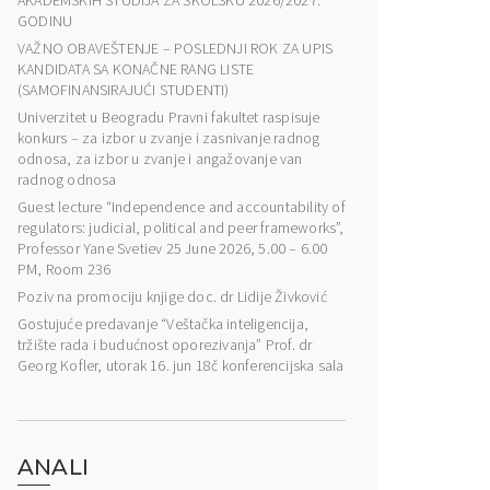
AKADEMSKIH STUDIJA ZA ŠKOLSKU 2026/2027.
GODINU
VAŽNO OBAVEŠTENJE – POSLEDNJI ROK ZA UPIS
KANDIDATA SA KONAČNE RANG LISTE
(SAMOFINANSIRAJUĆI STUDENTI)
Univerzitet u Beogradu Pravni fakultet raspisuje
konkurs – za izbor u zvanje i zasnivanje radnog
odnosa, za izbor u zvanje i angažovanje van
radnog odnosa
Guest lecture “Independence and accountability of
regulators: judicial, political and peer frameworks”,
Professor Yane Svetiev 25 June 2026, 5.00 – 6.00
PM, Room 236
Poziv na promociju knjige doc. dr Lidije Živković
Gostujuće predavanje “Veštačka inteligencija,
tržište rada i budućnost oporezivanja” Prof. dr
Georg Kofler, utorak 16. jun 18č konferencijska sala
ANALI