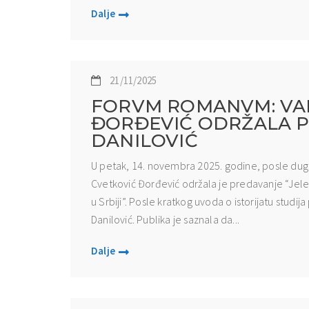
Dalje
21/11/2025
FORVM ROMANVM: VAL
ĐORĐEVIĆ ODRŽALA P
DANILOVIĆ
U petak, 14. novembra 2025. godine, posle duge
Cvetković Đorđević održala je predavanje “Jele
u Srbiji”. Posle kratkog uvoda o istorijatu studija
Danilović. Publika je saznala da...
Dalje