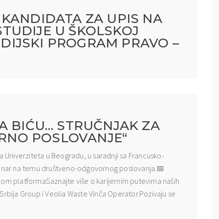
KANDIDATA ZA UPIS NA
TUDIJE U ŠKOLSKOJ
TUDIJSKI PROGRAM PRAVO –
A BIĆU… STRUČNJAK ZA
NO POSLOVANJE“
ta Univerziteta u Beogradu, u saradnji sa Francusko-
nar na temu društveno-odgovornog poslovanja.📅
om platformaSaznajte više o karijernim putevima naših
Srbija Group i Veolia Waste Vinča Operator.Pozivaju se