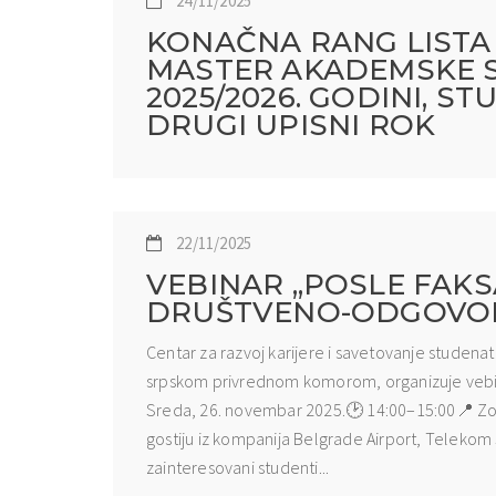
24/11/2025
KONAČNA RANG LISTA 
MASTER AKADEMSKE S
2025/2026. GODINI, S
DRUGI UPISNI ROK
22/11/2025
VEBINAR „POSLE FAKS
DRUŠTVENO-ODGOVOR
Centar za razvoj karijere i savetovanje studena
srpskom privrednom komorom, organizuje vebi
Sreda, 26. novembar 2025.🕑 14:00–15:00📍 Zo
gostiju iz kompanija Belgrade Airport, Telekom 
zainteresovani studenti...