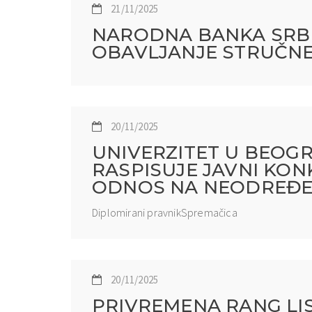
21/11/2025
NARODNA BANKA SRBIJ
OBAVLJANJE STRUČNE
20/11/2025
UNIVERZITET U BEOGR
RASPISUJE JAVNI KON
ODNOS NA NEODREĐ
Diplomirani pravnikSpremačica
20/11/2025
PRIVREMENA RANG LIS