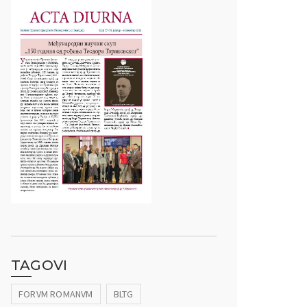
TAGOVI
FORVM ROMANVM
BLTG