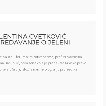
ENTINA CVETKOVIĆ
REDAVANJE O JELENI
 pauze u forumskim aktivnostima, prof. dr Valentina
na Danilović, prva žena koja je predavala Rimsko pravo
 prava u Srbiji, izložila nam je biografiju profesorke