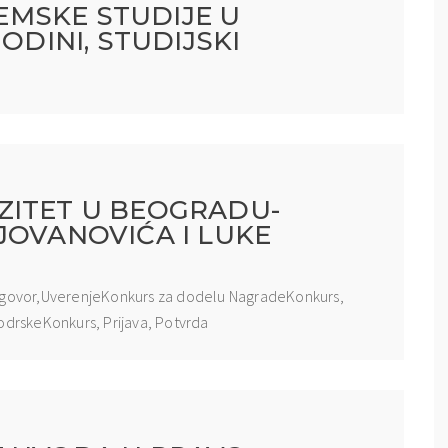
MSKE STUDIJE U
ODINI, STUDIJSKI
ZITET U BEOGRADU-
JOVANOVIĆA I LUKE
 Ugovor,UverenjeKonkurs za dodelu NagradeKonkurs,
podrskeKonkurs, Prijava, Potvrda