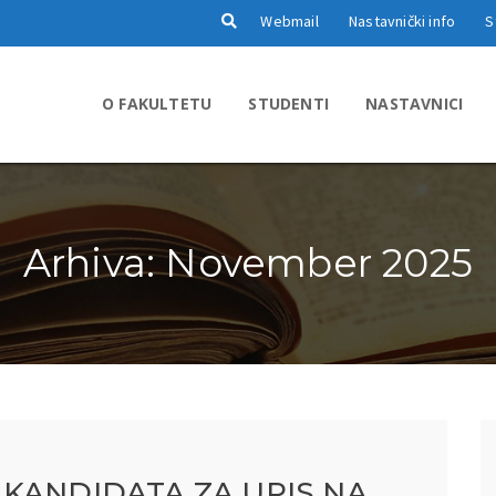
Webmail
Nastavnički info
S
O FAKULTETU
STUDENTI
NASTAVNICI
Arhiva: November 2025
KANDIDATA ZA UPIS NA