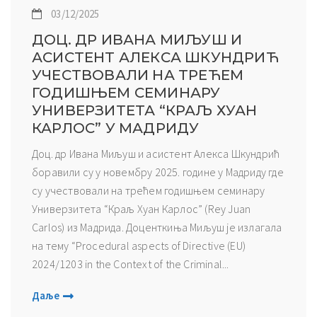
03/12/2025
ДОЦ. ДР ИВАНА МИЉУШ И
АСИСТЕНТ АЛЕКСА ШКУНДРИЋ
УЧЕСТВОВАЛИ НА ТРЕЋЕМ
ГОДИШЊЕМ СЕМИНАРУ
УНИВЕРЗИТЕТА “КРАЉ ХУАН
КАРЛОС” У МАДРИДУ
Доц. др Ивана Миљуш и асистент Алекса Шкундрић
боравили су у новембру 2025. године у Мадриду где
су учествовали на трећем годишњем семинару
Универзитета “Краљ Хуан Карлос” (Rey Juan
Carlos) из Мадрида. Доценткиња Миљуш је излагала
на тему “Procedural aspects of Directive (EU)
2024/1203 in the Context of the Criminal...
Даље