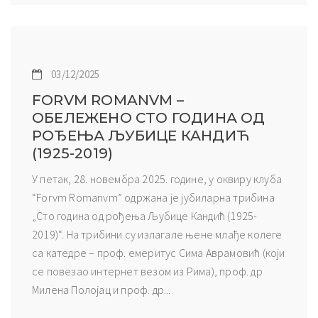
03/12/2025
FORVM ROMANVM –
ОБЕЛЕЖЕНО СТО ГОДИНА ОД
РОЂЕЊА ЉУБИЦЕ КАНДИЋ
(1925-2019)
У петак, 28. новембра 2025. године, у оквиру клуба
“Forvm Romanvm” одржана је јубиларна трибина
„Сто година од рођења Љубице Кандић (1925-
2019)“. На трибини су излагале њене млађе колеге
са катедре – проф. емеритус Сима Аврамовић (који
се повезао интернет везом из Рима), проф. др
Милена Полојац и проф. др...