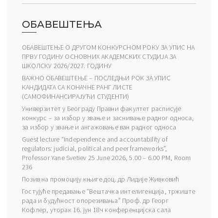
ОБАВЕШТЕЊА
ОБАВЕШТЕЊЕ О ДРУГОМ КОНКУРСНОМ РОКУ ЗА УПИС НА
ПРВУ ГОДИНУ ОСНОВНИХ АКАДЕМСКИХ СТУДИЈА ЗА
ШКОЛСКУ 2026/2027. ГОДИНУ
ВАЖНО ОБАВЕШТЕЊЕ – ПОСЛЕДЊИ РОК ЗА УПИС
КАНДИДАТА СА КОНАЧНЕ РАНГ ЛИСТЕ
(САМОФИНАНСИРАЈУЋИ СТУДЕНТИ)
Универзитет у Београду Правни факултет расписује
конкурс – за избор у звање и заснивање радног односа,
за избор у звање и ангажовање ван радног односа
Guest lecture “Independence and accountability of
regulators: judicial, political and peer frameworks”,
Professor Yane Svetiev 25 June 2026, 5.00 – 6.00 PM, Room
236
Позив на промоцију књиге доц. др Лидије Живковић
Гостујуће предавање “Вештачка интелигенција, тржиште
рада и будућност опорезивања” Проф. др Георг
Кофлер, уторак 16. јун 18ч конференцијска сала