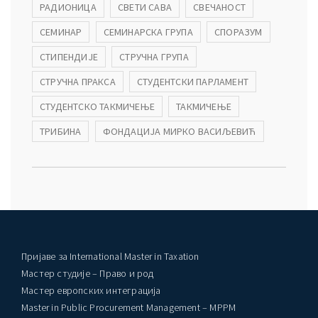
РАДИОНИЦА
СВЕТИ САВА
СВЕЧАНОСТ
СЕМИНАР
СЕМИНАРСКА ГРУПА
СПОРАЗУМ
СТИПЕНДИЈЕ
СТРУЧНА ГРУПА
СТРУЧНА ПРАКСА
СТУДЕНТСКИ ПАРЛАМЕНТ
СТУДЕНТСКО ТАКМИЧЕЊЕ
ТАКМИЧЕЊЕ
ТРИБИНА
ФОНДАЦИЈА МИРКО ВАСИЉЕВИЋ
Пријаве за International Master in Taxation
Мастер студије – Право и род
Мастер европских интеграција
Master in Public Procurement Management – MPPM