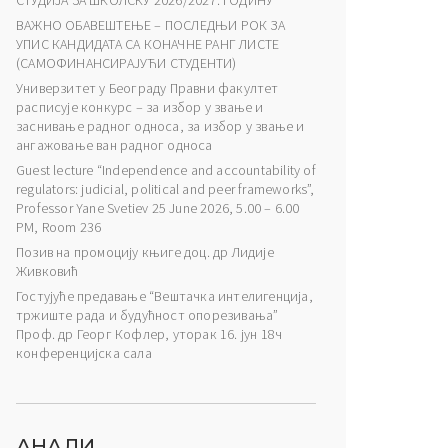
СТУДИЈА ЗА ШКОЛСКУ 2026/2027. ГОДИНУ
ВАЖНО ОБАВЕШТЕЊЕ – ПОСЛЕДЊИ РОК ЗА
УПИС КАНДИДАТА СА КОНАЧНЕ РАНГ ЛИСТЕ
(САМОФИНАНСИРАЈУЋИ СТУДЕНТИ)
Универзитет у Београду Правни факултет
расписује конкурс – за избор у звање и
заснивање радног односа, за избор у звање и
ангажовање ван радног односа
Guest lecture “Independence and accountability of
regulators: judicial, political and peer frameworks”,
Professor Yane Svetiev 25 June 2026, 5.00 – 6.00
PM, Room 236
Позив на промоцију књиге доц. др Лидије
Живковић
Гостујуће предавање “Вештачка интелигенција,
тржиште рада и будућност опорезивања”
Проф. др Георг Кофлер, уторак 16. јун 18ч
конференцијска сала
АНАЛИ