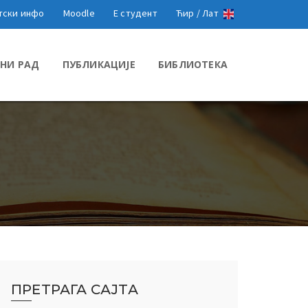
тски инфо
Moodle
Е студент
Ћир /
Лат
НИ РАД
ПУБЛИКАЦИЈЕ
БИБЛИОТЕКА
ПРЕТРАГА САЈТА