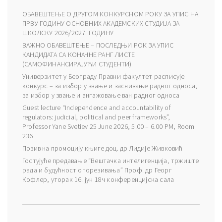
ОБАВЕШТЕЊЕ О ДРУГОМ КОНКУРСНОМ РОКУ ЗА УПИС НА
ПРВУ ГОДИНУ ОСНОВНИХ АКАДЕМСКИХ СТУДИЈА ЗА
ШКОЛСКУ 2026/2027. ГОДИНУ
ВАЖНО ОБАВЕШТЕЊЕ – ПОСЛЕДЊИ РОК ЗА УПИС
КАНДИДАТА СА КОНАЧНЕ РАНГ ЛИСТЕ
(САМОФИНАНСИРАЈУЋИ СТУДЕНТИ)
Универзитет у Београду Правни факултет расписује
конкурс – за избор у звање и заснивање радног односа,
за избор у звање и ангажовање ван радног односа
Guest lecture “Independence and accountability of
regulators: judicial, political and peer frameworks”,
Professor Yane Svetiev 25 June 2026, 5.00 – 6.00 PM, Room
236
Позив на промоцију књиге доц. др Лидије Живковић
Гостујуће предавање “Вештачка интелигенција, тржиште
рада и будућност опорезивања” Проф. др Георг
Кофлер, уторак 16. јун 18ч конференцијска сала