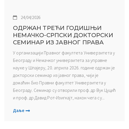
24/04/2026
ОДРЖАН ТРЕЋИ ГОДИШЊИ
НЕМАЧКО-СРПСКИ ДОКТОРСКИ
СЕМИНАР ИЗ ЈАВНОГ ПРАВА
У организацији Правног факултета Универзитета у
Београду и Немачког универзитета за управне
науке у Шпајеру, 20. априла 2026. године одржан је
докторски семинар из јавног права, чији је
домаћин био Правни факултет Универзитета у
Београду. Семинар су отворили проф. др Вук Цуцић
и проф. др Давид Рот-Изигкајт, након чега су...
Даље