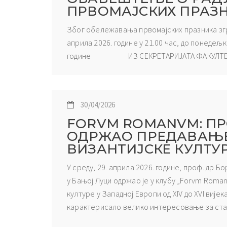
ПРВОМАЈСКИХ ПРАЗ
Због обележавања првомајских празника згр
априла 2026. године у 21.00 час, до понедељка,
године ИЗ СЕКРЕТАРИЈАТА ФАКУЛТЕ
30/04/2026
FORVM ROMANVM: ПР
ОДРЖАО ПРЕДАВАЊЕ
ВИЗАНТИЈСКЕ КУЛТУ
У среду, 29. априла 2026. године, проф. др
у Бањој Луци одржао је у клубу „Forvm Roma
културе у Западној Европи од XIV до XVI вијека
карактерисало велико интересовање за стар