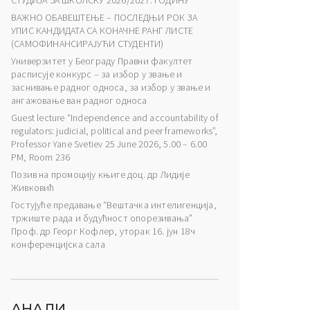
СТУДИЈА ЗА ШКОЛСКУ 2026/2027. ГОДИНУ
ВАЖНО ОБАВЕШТЕЊЕ – ПОСЛЕДЊИ РОК ЗА
УПИС КАНДИДАТА СА КОНАЧНЕ РАНГ ЛИСТЕ
(САМОФИНАНСИРАЈУЋИ СТУДЕНТИ)
Универзитет у Београду Правни факултет
расписује конкурс – за избор у звање и
заснивање радног односа, за избор у звање и
ангажовање ван радног односа
Guest lecture “Independence and accountability of
regulators: judicial, political and peer frameworks”,
Professor Yane Svetiev 25 June 2026, 5.00 – 6.00
PM, Room 236
Позив на промоцију књиге доц. др Лидије
Живковић
Гостујуће предавање “Вештачка интелигенција,
тржиште рада и будућност опорезивања”
Проф. др Георг Кофлер, уторак 16. јун 18ч
конференцијска сала
АНАЛИ