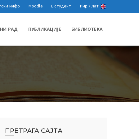
тски инфо
Moodle
Е студент
Ћир /
Лат
НИ РАД
ПУБЛИКАЦИЈЕ
БИБЛИОТЕКА
ПРЕТРАГА САЈТА