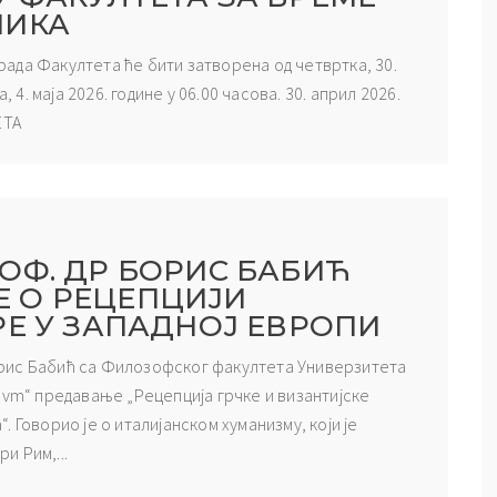
НИКА
ада Факултета ће бити затворена од четвртка, 30.
 4. маја 2026. године у 06.00 часова. 30. април 2026.
ТА
ОФ. ДР БОРИС БАБИЋ
 О РЕЦЕПЦИЈИ
РЕ У ЗАПАДНОЈ ЕВРОПИ
 Борис Бабић са Филозофског факултета Универзитета
nvm“ предавање „Рецепција грчке и византијске
“. Говорио је о италијанском хуманизму, који је
и Рим,...