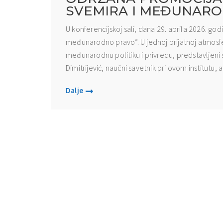
SVEMIRA I MEĐUNAR
U konferencijskoj sali, dana 29. aprila 2026. go
međunarodno pravo”. U jednoj prijatnoj atmosfer
međunarodnu politiku i privredu, predstavljeni s
Dimitrijević, naučni savetnik pri ovom institutu, ali
Dalje