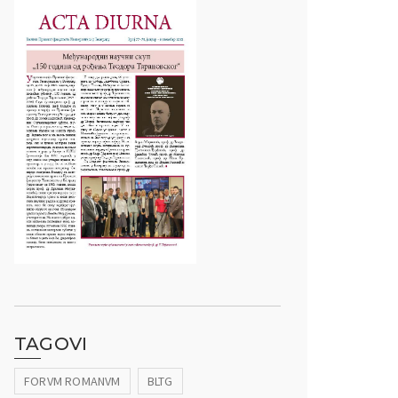
TAGOVI
FORVM ROMANVM
BLTG