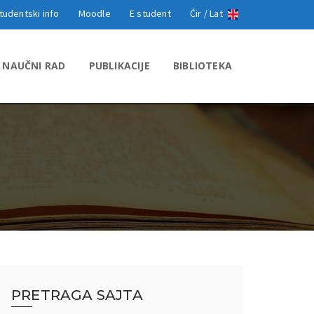
tudentski info
Moodle
E student
Ćir /
Lat
NAUČNI RAD
PUBLIKACIJE
BIBLIOTEKA
PRETRAGA SAJTA