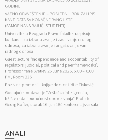
AKADEMSKIH STUDIJA ZA ŠKOLSKU 2026/2027.
GODINU
VAŽNO OBAVEŠTENJE – POSLEDNJI ROK ZA UPIS
KANDIDATA SA KONAČNE RANG LISTE
(SAMOFINANSIRAJUĆI STUDENTI)
Univerzitet u Beogradu Pravni fakultet raspisuje
konkurs – za izbor u zvanje i zasnivanje radnog
odnosa, za izbor u zvanje i angažovanje van
radnog odnosa
Guest lecture “Independence and accountability of
regulators: judicial, political and peer frameworks”,
Professor Yane Svetiev 25 June 2026, 5.00 – 6.00
PM, Room 236
Poziv na promociju knjige doc. dr Lidije Živković
Gostujuće predavanje “Veštačka inteligencija,
tržište rada i budućnost oporezivanja” Prof. dr
Georg Kofler, utorak 16. jun 18č konferencijska sala
ANALI