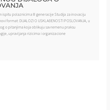
OVANJA
spitu polaznicima III generacije Studija za inovaciju
 novi format: DIJALOZI O USKLAĐENOSTI POSLOVANJA, u
jalog o pitanjima koja oblikuju savremenu praksu
ije, upravljanja rizicima i organizacione