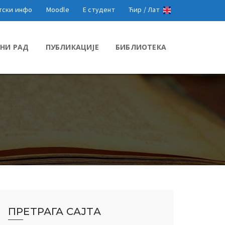
тски инфо
Moodle
Е студент
Ћир /
Лат
НИ РАД
ПУБЛИКАЦИЈЕ
БИБЛИОТЕКА
ПРЕТРАГА САЈТА