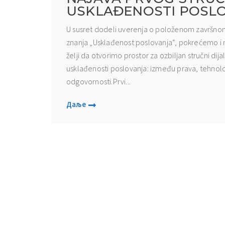
USKLAĐENOSTI POSL
U susret dodeli uverenja o položenom završnom i
znanja „Usklađenost poslovanja“, pokrećemo i
želji da otvorimo prostor za ozbiljan stručni di
usklađenosti poslovanja: između prava, tehnolog
odgovornosti.Prvi...
Даље