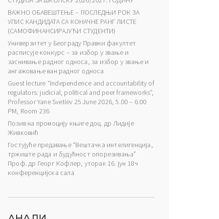
СТУДИЈА ЗА ШКОЛСКУ 2026/2027. ГОДИНУ
ВАЖНО ОБАВЕШТЕЊЕ – ПОСЛЕДЊИ РОК ЗА
УПИС КАНДИДАТА СА КОНАЧНЕ РАНГ ЛИСТЕ
(САМОФИНАНСИРАЈУЋИ СТУДЕНТИ)
Универзитет у Београду Правни факултет
расписује конкурс – за избор у звање и
заснивање радног односа, за избор у звање и
ангажовање ван радног односа
Guest lecture “Independence and accountability of
regulators: judicial, political and peer frameworks”,
Professor Yane Svetiev 25 June 2026, 5.00 – 6.00
PM, Room 236
Позив на промоцију књиге доц. др Лидије
Живковић
Гостујуће предавање “Вештачка интелигенција,
тржиште рада и будућност опорезивања”
Проф. др Георг Кофлер, уторак 16. јун 18ч
конференцијска сала
АНАЛИ