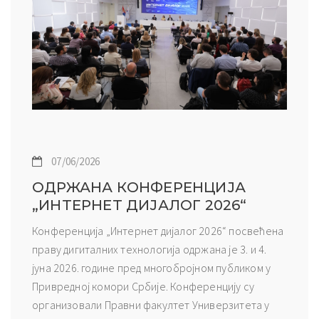
07/06/2026
ОДРЖАНА КОНФЕРЕНЦИЈА
„ИНТЕРНЕТ ДИЈАЛОГ 2026“
Конференција „Интернет дијалог 2026“ посвећена
праву дигиталних технологија одржана је 3. и 4.
јуна 2026. године пред многобројном публиком у
Привредној комори Србије. Конференцију су
организовали Правни факултет Универзитета у