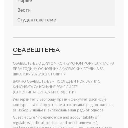
Најаве
Вести
Студентске теме
ОБАВЕШТЕЊА
ОБАВЕШТЕЊЕ О ДРУГОМ КОНКУРСНОМ РОКУ ЗА УПИС НА
ПРВУ ГОДИНУ ОСНОВНИХ АКАДЕМСКИХ СТУДИЈА ЗА
ШКОЛСКУ 2026/2027. ГОДИНУ
ВАЖНО ОБАВЕШТЕЊЕ – ПОСЛЕДЊИ РОК ЗА УПИС
КАНДИДАТА СА КОНАЧНЕ РАНГ ЛИСТЕ
(САМОФИНАНСИРАЈУЋИ СТУДЕНТИ)
Универзитет у Београду Правни факултет расписује
конкурс – за избор у звање и заснивање радног односа,
за избор у звање и ангажовање ван радног односа
Guest lecture “Independence and accountability of
regulators: judicial, political and peer frameworks”,
Professor Yane Svetiev 25 June 2026, 5.00 – 6.00 PM, Room