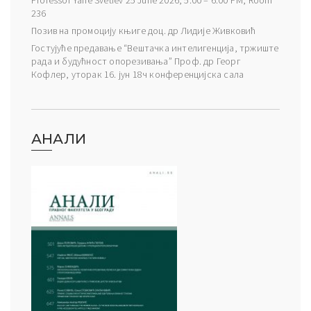
236
Позив на промоцију књиге доц. др Лидије Живковић
Гостујуће предавање “Вештачка интелигенција, тржиште
рада и будућност опорезивања” Проф. др Георг
Кофлер, уторак 16. јун 18ч конференцијска сала
АНАЛИ