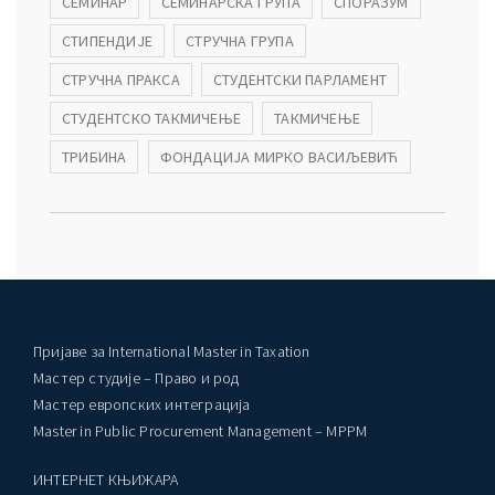
СЕМИНАР
СЕМИНАРСКА ГРУПА
СПОРАЗУМ
СТИПЕНДИЈЕ
СТРУЧНА ГРУПА
СТРУЧНА ПРАКСА
СТУДЕНТСКИ ПАРЛАМЕНТ
СТУДЕНТСКО ТАКМИЧЕЊЕ
ТАКМИЧЕЊЕ
ТРИБИНА
ФОНДАЦИЈА МИРКО ВАСИЉЕВИЋ
Пријаве за International Master in Taxation
Мастер студије – Право и род
Мастер европских интеграција
Master in Public Procurement Management – MPPM
ИНТЕРНЕТ КЊИЖАРА