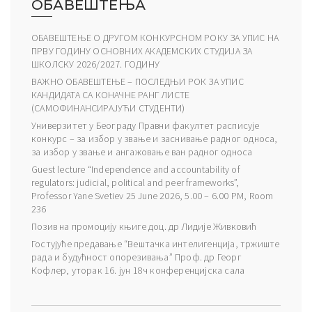
ОБАВЕШТЕЊА
ОБАВЕШТЕЊЕ О ДРУГОМ КОНКУРСНОМ РОКУ ЗА УПИС НА
ПРВУ ГОДИНУ ОСНОВНИХ АКАДЕМСКИХ СТУДИЈА ЗА
ШКОЛСКУ 2026/2027. ГОДИНУ
ВАЖНО ОБАВЕШТЕЊЕ – ПОСЛЕДЊИ РОК ЗА УПИС
КАНДИДАТА СА КОНАЧНЕ РАНГ ЛИСТЕ
(САМОФИНАНСИРАЈУЋИ СТУДЕНТИ)
Универзитет у Београду Правни факултет расписује
конкурс – за избор у звање и заснивање радног односа,
за избор у звање и ангажовање ван радног односа
Guest lecture “Independence and accountability of
regulators: judicial, political and peer frameworks”,
Professor Yane Svetiev 25 June 2026, 5.00 – 6.00 PM, Room
236
Позив на промоцију књиге доц. др Лидије Живковић
Гостујуће предавање “Вештачка интелигенција, тржиште
рада и будућност опорезивања” Проф. др Георг
Кофлер, уторак 16. јун 18ч конференцијска сала