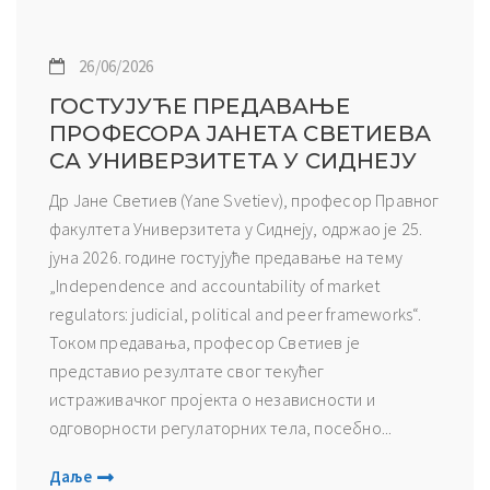
26/06/2026
ГОСТУЈУЋЕ ПРЕДАВАЊЕ
ПРОФЕСОРА ЈАНЕТА СВЕТИЕВА
СА УНИВЕРЗИТЕТА У СИДНЕЈУ
Др Јане Светиев (Yane Svetiev), професор Правног
факултета Универзитета у Сиднеју, одржао је 25.
јуна 2026. године гостујуће предавање на тему
„Independence and accountability of market
regulators: judicial, political and peer frameworks“.
Током предавања, професор Светиев је
представио резултате свог текућег
истраживачког пројекта о независности и
одговорности регулаторних тела, посебно...
Даље