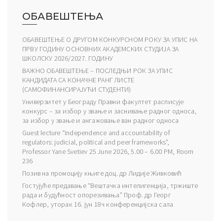
ОБАВЕШТЕЊА
ОБАВЕШТЕЊЕ О ДРУГОМ КОНКУРСНОМ РОКУ ЗА УПИС НА
ПРВУ ГОДИНУ ОСНОВНИХ АКАДЕМСКИХ СТУДИЈА ЗА
ШКОЛСКУ 2026/2027. ГОДИНУ
ВАЖНО ОБАВЕШТЕЊЕ – ПОСЛЕДЊИ РОК ЗА УПИС
КАНДИДАТА СА КОНАЧНЕ РАНГ ЛИСТЕ
(САМОФИНАНСИРАЈУЋИ СТУДЕНТИ)
Универзитет у Београду Правни факултет расписује
конкурс – за избор у звање и заснивање радног односа,
за избор у звање и ангажовање ван радног односа
Guest lecture “Independence and accountability of
regulators: judicial, political and peer frameworks”,
Professor Yane Svetiev 25 June 2026, 5.00 – 6.00 PM, Room
236
Позив на промоцију књиге доц. др Лидије Живковић
Гостујуће предавање “Вештачка интелигенција, тржиште
рада и будућност опорезивања” Проф. др Георг
Кофлер, уторак 16. јун 18ч конференцијска сала