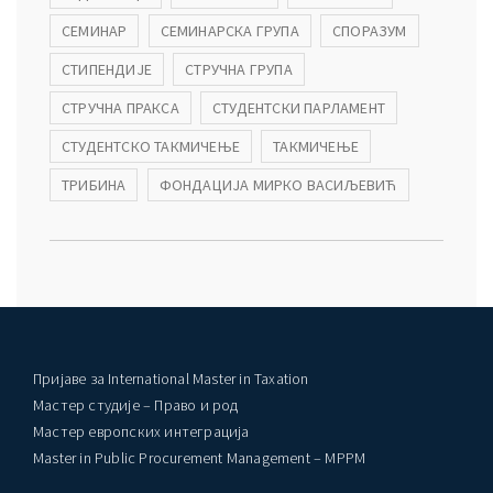
СЕМИНАР
СЕМИНАРСКА ГРУПА
СПОРАЗУМ
СТИПЕНДИЈЕ
СТРУЧНА ГРУПА
СТРУЧНА ПРАКСА
СТУДЕНТСКИ ПАРЛАМЕНТ
СТУДЕНТСКО ТАКМИЧЕЊЕ
ТАКМИЧЕЊЕ
ТРИБИНА
ФОНДАЦИЈА МИРКО ВАСИЉЕВИЋ
Пријаве за International Master in Taxation
Мастер студије – Право и род
Мастер европских интеграција
Master in Public Procurement Management – MPPM