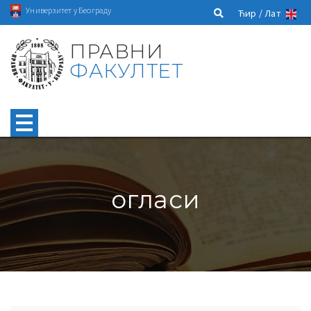
Универзитет у Београду
Ћир /
Лат
ПРАВНИ
ФАКУЛТЕТ
огласи