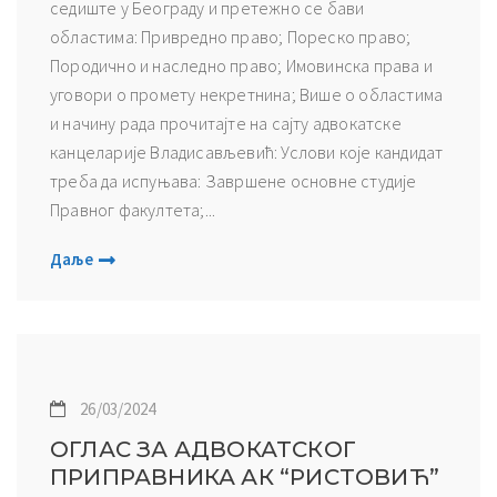
седиште у Београду и претежно се бави
областима: Привредно право; Пореско право;
Породично и наследно право; Имовинска права и
уговори о промету некретнина; Више о областима
и начину рада прочитајте на сајту адвокатске
канцеларије Владисављевић: Услови које кандидат
треба да испуњава: Завршене основне студије
Правног факултета;...
Даље
26/03/2024
ОГЛАС ЗА АДВОКАТСКОГ
ПРИПРАВНИКА АК “РИСТОВИЋ”