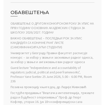
ОБАВЕШТЕЊА
ОБАВЕШТЕЊЕ О ДРУГОМ КОНКУРСНОМ РОКУ ЗА УПИС НА
ПРВУ ГОДИНУ ОСНОВНИХ АКАДЕМСКИХ СТУДИЈА ЗА
ШКОЛСКУ 2026/2027. ГОДИНУ
ВАЖНО ОБАВЕШТЕЊЕ – ПОСЛЕДЊИ РОК ЗА УПИС
КАНДИДАТА СА КОНАЧНЕ РАНГ ЛИСТЕ
(САМОФИНАНСИРАЈУЋИ СТУДЕНТИ)
Универзитет у Београду Правни факултет расписује
конкурс – за избор у звање и заснивање радног односа,
за избор у звање и ангажовање ван радног односа
Guest lecture “Independence and accountability of
regulators: judicial, political and peer frameworks”,
Professor Yane Svetiev 25 June 2026, 5.00 – 6.00 PM, Room
236
Позив на промоцију књиге доц. др Лидије Живковић
Гостујуће предавање “Вештачка интелигенција, тржиште
рада и будућност опорезивања” Проф. др Георг
Кофлер, уторак 16. јун 18ч конференцијска сала