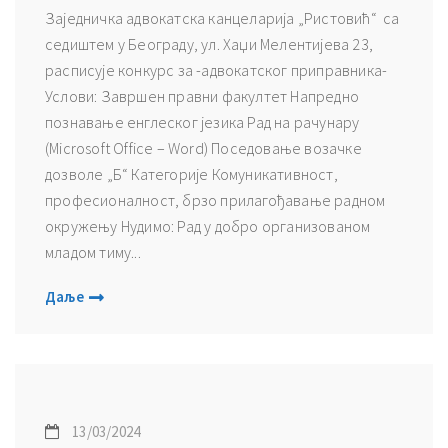
Заједничка адвокатска канцеларија „Ристовић“ са
седиштем у Београду, ул. Хаџи Мелентијева 23,
расписује конкурс за -адвокатског приправника-
Услови: Завршен правни факултет Напредно
познавање енглеског језика Рад на рачунару
(Microsoft Office – Word) Поседовање возачке
дозволе „Б“ Категорије Комуникативност,
професионалност, брзо прилагођавање радном
окружењу Нудимо: Рад у добро организованом
младом тиму...
Даље
13/03/2024