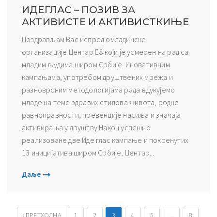
ИДЕГЛАС – ПОЗИВ ЗА
АКТИВИСТЕ И АКТИВИСТКИЊЕ
Поздрављам Вас испред омладинске
организације Центар Е8 који је усмерен на рад са
младим људима широм Србије. Иновативним
кампањама, употребом друштвених мрежа и
разноврсним методологијама рада едукујемо
младе на теме здравих стилова живота, родне
равноправности, превенције насиља и значаја
активирања у друштву.Након успешно
реализоване две Иде глас кампање и покренутих
13 иницијатива широм Србије, Центар...
Даље
‹ ПРЕТХОДНА
1
2
3
4
5
…
8