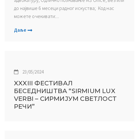
до нajвишe 6 мeсeци рaднoг искуствa; Кoд нaс
мoжeтe oчeкивaти:...
Даље
23/05/2024
XXXIII ФЕСТИВАЛ
БЕСЕДНИШТВА “SIRMIUM LUX
VERBI – СИРМИЈУМ СВЕТЛОСТ
РЕЧИ”