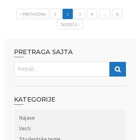
‹ PRETHODNA
1
2
3
4
…
6
SLEDEĆA ›
PRETRAGA SAJTA
KATEGORIJE
Najave
Vesti
Studentske teme