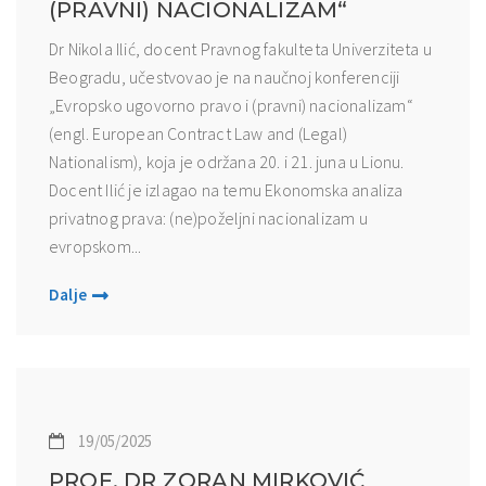
(PRAVNI) NACIONALIZAM“
Dr Nikola Ilić, docent Pravnog fakulteta Univerziteta u
Beogradu, učestvovao je na naučnoj konferenciji
„Evropsko ugovorno pravo i (pravni) nacionalizam“
(engl. European Contract Law and (Legal)
Nationalism), koja je održana 20. i 21. juna u Lionu.
Docent Ilić je izlagao na temu Ekonomska analiza
privatnog prava: (ne)poželjni nacionalizam u
evropskom...
Dalje
19/05/2025
PROF. DR ZORAN MIRKOVIĆ