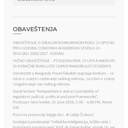
OBAVEŠTENJA
OBAVEŠTENJE O DRUGOM KONKURSNOM ROKU ZA UPIS NA
PRVU GODINU OSNOVNIH AKADEMSKIH STUDIJA ZA
ŠKOLSKU 2026/2027. GODINU
VAŽNO OBAVEŠTENJE – POSLEDNJI ROK ZA UPIS KANDIDATA
SA KONAČNE RANG LISTE (SAMOFINANSIRAJUĆI STUDENTI)
Univerzitet u Beogradu Pravni fakultet raspisuje konkurs – za
izbor u zvanje i zasnivanje radnog odnosa, za izbor u zvanje
i angažovanje van radnog odnosa
Guest lecture “Independence and accountability of
regulators: judicial, political and peer frameworks”,
Professor Yane Svetiev 25 June 2026, 5.00 – 6.00 PM, Room
236
Poziv na promociju knjige doc. dr Lidije Živković
Gostujuće predavanje “Veštačka inteligencija, tržište rada i
budućnost oporezivanja” Prof. dr Georg Kofler, utorak 16. jun