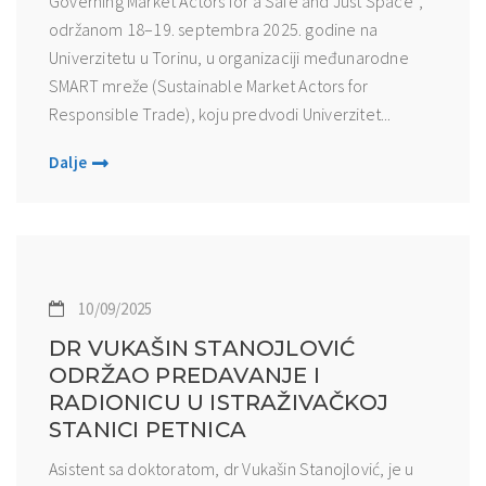
Governing Market Actors for a Safe and Just Space“,
održanom 18–19. septembra 2025. godine na
Univerzitetu u Torinu, u organizaciji međunarodne
SMART mreže (Sustainable Market Actors for
Responsible Trade), koju predvodi Univerzitet...
Dalje
10/09/2025
DR VUKAŠIN STANOJLOVIĆ
ODRŽAO PREDAVANJE I
RADIONICU U ISTRAŽIVAČKOJ
STANICI PETNICA
Asistent sa doktoratom, dr Vukašin Stanojlović, je u