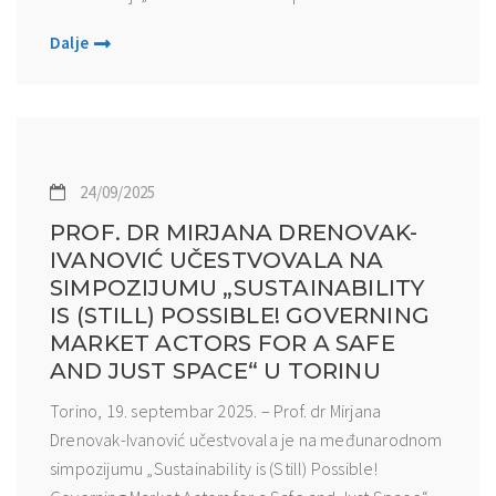
Dalje
24/09/2025
PROF. DR MIRJANA DRENOVAK-
IVANOVIĆ UČESTVOVALA NA
SIMPOZIJUMU „SUSTAINABILITY
IS (STILL) POSSIBLE! GOVERNING
MARKET ACTORS FOR A SAFE
AND JUST SPACE“ U TORINU
Torino, 19. septembar 2025. – Prof. dr Mirjana
Drenovak-Ivanović učestvovala je na međunarodnom
simpozijumu „Sustainability is (Still) Possible!