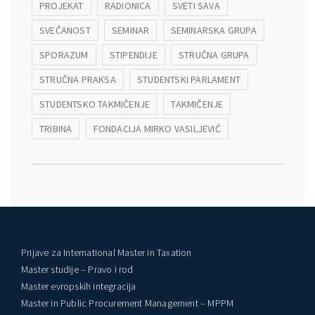
PROJEKAT
RADIONICA
SVETI SAVA
SVEČANOST
SEMINAR
SEMINARSKA GRUPA
SPORAZUM
STIPENDIJE
STRUČNA GRUPA
STRUČNA PRAKSA
STUDENTSKI PARLAMENT
STUDENTSKO TAKMIČENJE
TAKMIČENJE
TRIBINA
FONDACIJA MIRKO VASILJEVIĆ
Prijave za International Master in Taxation
Master studije – Pravo i rod
Master evropskih integracija
Master in Public Procurement Management – MPPM