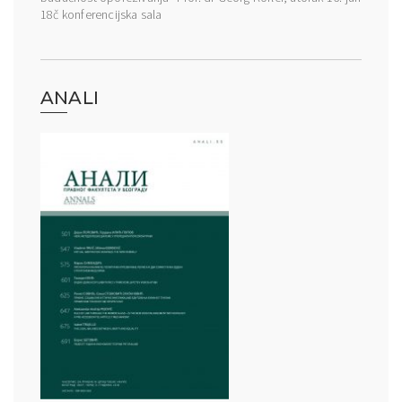
18č konferencijska sala
ANALI