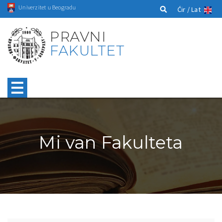
Univerzitet u Beogradu
Ćir /
Lat
PRAVNI
FAKULTET
Mi van Fakulteta