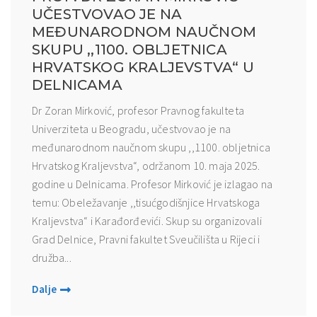
UČESTVOVAO JE NA
MEĐUNARODNOM NAUČNOM
SKUPU ,,1100. OBLJETNICA
HRVATSKOG KRALJEVSTVA“ U
DELNICAMA
Dr Zoran Mirković, profesor Pravnog fakulteta
Univerziteta u Beogradu, učestvovao je na
međunarodnom naučnom skupu ,,1100. obljetnica
Hrvatskog Kraljevstva“, održanom 10. maja 2025.
godine u Delnicama. Profesor Mirković je izlagao na
temu: Obeležavanje ,,tisućgodišnjice Hrvatskoga
Kraljevstva“ i Karađorđevići. Skup su organizovali
Grad Delnice, Pravni fakultet Sveučilišta u Rijeci i
družba...
Dalje