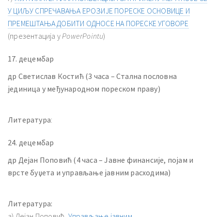
У ЦИЉУ СПРЕЧАВАЊА ЕРОЗИЈЕ ПОРЕСКЕ ОСНОВИЦЕ И
ПРЕМЕШТАЊА ДОБИТИ ОДНОСЕ НА ПОРЕСКЕ УГОВОРЕ
(презентација у
PowerPointu
)
17. децембар
др Светислав Костић (3 часа – Стална пословна
јединица у међународном пореском праву)
Литература
:
24. децембар
др Дејан Поповић (4 часа – Јавне финансије, појам и
врсте буџета и управљање јавним расходима)
Литература:
а) Дејан Поповић,
Управљање јавним