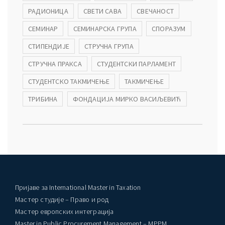
РАДИОНИЦА
СВЕТИ САВА
СВЕЧАНОСТ
ађеност Пословања” – Догађаји
СЕМИНАР
СЕМИНАРСКА ГРУПА
СПОРАЗУМ
СТИПЕНДИЈЕ
СТРУЧНА ГРУПА
СТРУЧНА ПРАКСА
СТУДЕНТСКИ ПАРЛАМЕНТ
СТУДЕНТСКО ТАКМИЧЕЊЕ
ТАКМИЧЕЊЕ
ТРИБИНА
ФОНДАЦИЈА МИРКО ВАСИЉЕВИЋ
Пријаве за International Master in Taxation
Мастер студије – Право и род
Мастер европских интеграција
Master in Public Procurement Management – MPPM