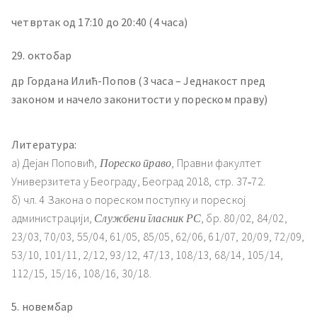
четвртак од 17:10 до 20:40 (4 часа)
29. октобар
др Гордана Илић-Попов (3 часа – Једнакост пред
законом и начело законитости у пореском праву)
Литература:
а) Дејан Поповић,
Пореско право
, Правни факултет
Универзитета у Београду, Београд 2018, стр. 37‐72.
б) чл. 4 Закона о пореском поступку и пореској
администрацији,
Службени гласник РС
, бр. 80/02, 84/02,
23/03, 70/03, 55/04, 61/05, 85/05, 62/06, 61/07, 20/09, 72/09,
53/10, 101/11, 2/12, 93/12, 47/13, 108/13, 68/14, 105/14,
112/15, 15/16, 108/16, 30/18.
5. новембар