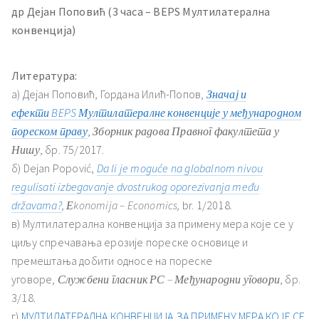
др Дејан Поповић (3 часа – BEPS Мултилатерална
конвенција)
Литература:
a) Дејан Поповић, Гордана Илић-Попов,
Значај и
ефекти BEPS Мултилатералне конвенције у међународном
пореском праву
,
Зборник радова Правног факултета у
Нишу
, бр. 75/2017.
б) Dejan Popović,
Da li je moguće na globalnom nivou
regulisati izbegavanje dvostrukog oporezivanja među
državama?
, Еkonomija – Economics,
br. 1/2018
.
в) Мултилатерална конвенција за примену мера које се у
циљу спречавања ерозије пореске основице и
премештања добити односе на пореске
уговоре,
Службени гласник РС – Међународни уговори
, бр.
3/18.
г)
МУЛТИЛАТЕРАЛНА КОНВЕНЦИЈА ЗА ПРИМЕНУ МЕРА КОЈЕ СЕ