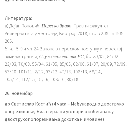
Литература:
а) Дејан Поповић,
Пореско право
, Правни факултет
Универзитета у Београду, Београд 2018, стр. 72‐80. и 198-
205.
б) чл. 5-9 и чл. 24 Закона о пореском поступку и пореској
администрацији,
Службени гласник РС
, бр. 80/02, 84/02,
23/03, 70/03, 55/04, 61/05, 85/05, 62/06, 61/07, 20/09, 72/09,
53/10, 101/11, 2/12, 93/12, 47/13, 108/13, 68/14,
105/14, 112/15, 15/16, 108/16, 30/18.
26. новембар
др Светислав Костић (4 часа – Међународно двоструко
опорезивање; Билатерални уговори о избегавању
двоструког опорезивања дохотка и имовине)