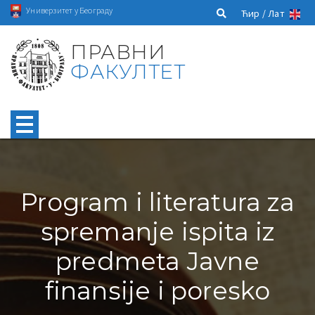
Универзитет у Београду
Ћир /
Лат
ПРАВНИ
ФАКУЛТЕТ
Program i literatura za
spremanje ispita iz
predmeta Javne
finansije i poresko