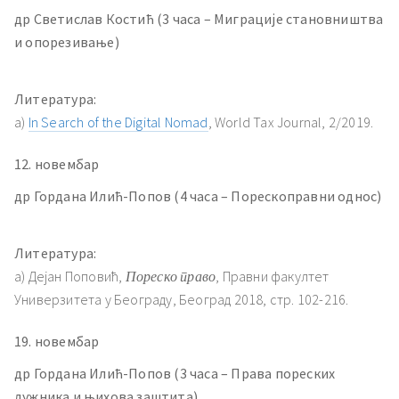
др Светислав Костић (3 часа – Миграције становништва
и опорезивање)
Литература:
a)
In Search of the Digital Nomad
, World Tax Journal, 2/2019.
12. новембар
др Гордана Илић-Попов (4 часа – Порескоправни однос)
Литература:
а) Дејан Поповић,
Пореско право
, Правни факултет
Универзитета у Београду, Београд 2018, стр. 102-216.
19. новембар
др Гордана Илић-Попов (3 часа – Права пореских
дужника и њихова заштита)