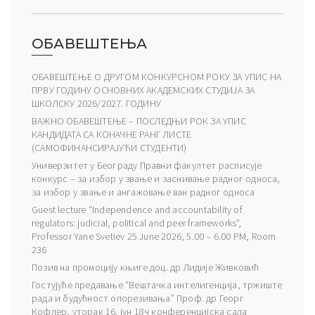
ОБАВЕШТЕЊА
ОБАВЕШТЕЊЕ О ДРУГОМ КОНКУРСНОМ РОКУ ЗА УПИС НА
ПРВУ ГОДИНУ ОСНОВНИХ АКАДЕМСКИХ СТУДИЈА ЗА
ШКОЛСКУ 2026/2027. ГОДИНУ
ВАЖНО ОБАВЕШТЕЊЕ – ПОСЛЕДЊИ РОК ЗА УПИС
КАНДИДАТА СА КОНАЧНЕ РАНГ ЛИСТЕ
(САМОФИНАНСИРАЈУЋИ СТУДЕНТИ)
Универзитет у Београду Правни факултет расписује
конкурс – за избор у звање и заснивање радног односа,
за избор у звање и ангажовање ван радног односа
Guest lecture “Independence and accountability of
regulators: judicial, political and peer frameworks”,
Professor Yane Svetiev 25 June 2026, 5.00 – 6.00 PM, Room
236
Позив на промоцију књиге доц. др Лидије Живковић
Гостујуће предавање “Вештачка интелигенција, тржиште
рада и будућност опорезивања” Проф. др Георг
Кофлер, уторак 16. јун 18ч конференцијска сала